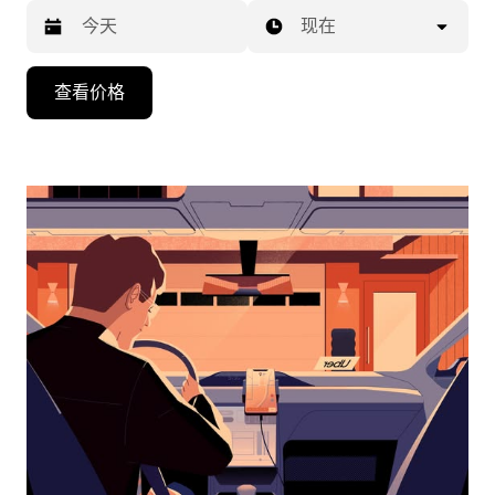
现在
按
查看价格
向
下
箭
头
键
可
浏
览
日
历
并
选
择
日
期。