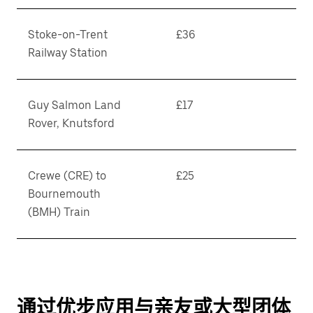
Stoke-on-Trent
£36
Railway Station
Guy Salmon Land
£17
Rover, Knutsford
Crewe (CRE) to
£25
Bournemouth
(BMH) Train
通过优步应用与亲友或大型团体