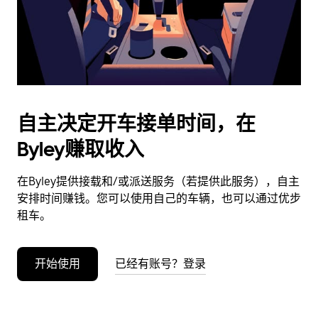
按
退
出
键
可
关
闭
自主决定开车接单时间，在
日
Byley赚取收入
历。
在Byley提供接载和/或派送服务（若提供此服务），自主
安排时间赚钱。您可以使用自己的车辆，也可以通过优步
租车。
开始使用
已经有账号？登录