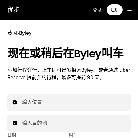
跳
优步
登录
注册
至
主
要
英国
>
Byley
内
容
现在或稍后在Byley叫车
添加行程详情，上车即可出发探索Byley。或者通过 Uber
Reserve 提前预约行程，最多可提前 90 天。
输入位置
输入目的地
日期
时间