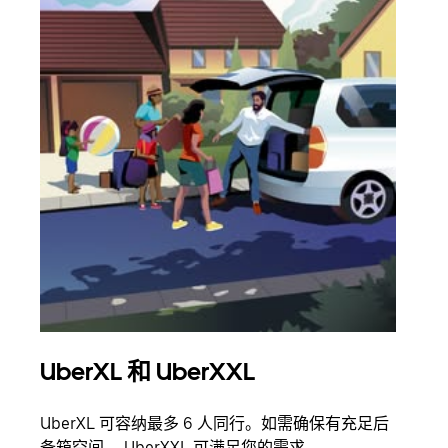
UberXL 和 UberXXL
拼
UberXL 可容纳最多 6 人同行。如需确保有充足后
当您
备箱空间， UberXXL 可满足您的需求。
加自