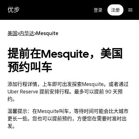
跳
优步
登录
注册
至
主
要
美国
>
内华达
>
Mesquite
内
容
提前在Mesquite，美国
预约叫车
添加行程详情，上车即可出发探索Mesquite。或者通过
Uber Reserve 提前安排行程。最多可以提前 90 天预
约。
温馨提示：
在Mesquite叫车，等待时间可能会比大城市
更长一些。您也可以提前预约，方便您在需要时准时出
发。