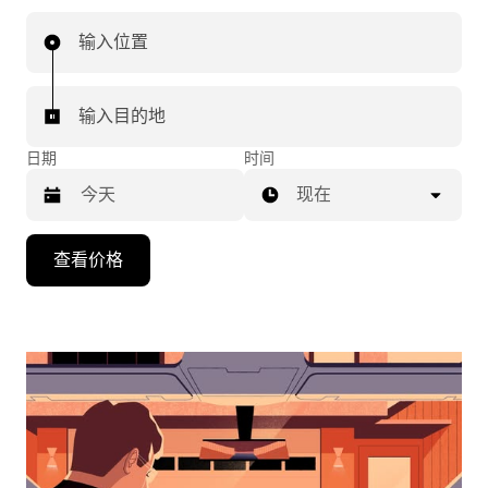
输入位置
输入目的地
日期
时间
现在
按
查看价格
向
下
箭
头
键
可
浏
览