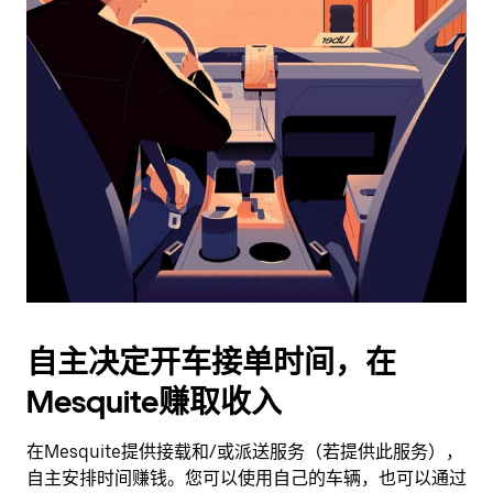
日
历
并
选
择
日
期。
按
退
出
键
可
关
闭
自主决定开车接单时间，在
日
Mesquite赚取收入
历。
在Mesquite提供接载和/或派送服务（若提供此服务），
自主安排时间赚钱。您可以使用自己的车辆，也可以通过