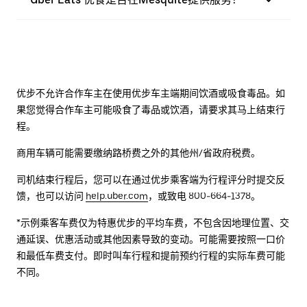
优步不允许合作车主在使用优步车主端期间饮酒或吸食毒品。如
果您觉得合作车主可能吸食了毒品或饮酒，请要求其马上结束行
程。
商用车辆可能需要缴纳路桥费之外的其他州/省政府税费。
司机结束行程后，您可以在通过优步乘客端为行程评分时提交反
馈，也可以访问
help.uber.com
，或致电 800-664-1378。
*示例乘客车费仅为特惠优步的平均车费，不包含因地理位置、交
通延误、优惠活动或其他因素导致的变动。可能需要按照一口价
和最低车费支付。即时叫车行程和提前预约行程的实际车费可能
不同。