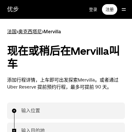
跳
优步
登录
注册
至
主
要
法国
>
奥克西塔尼
>
Mervilla
内
容
现在或稍后在Mervilla叫
车
添加行程详情，上车即可出发探索Mervilla。或者通过
Uber Reserve 提前预约行程，最多可提前 90 天。
输入位置
输入目的地