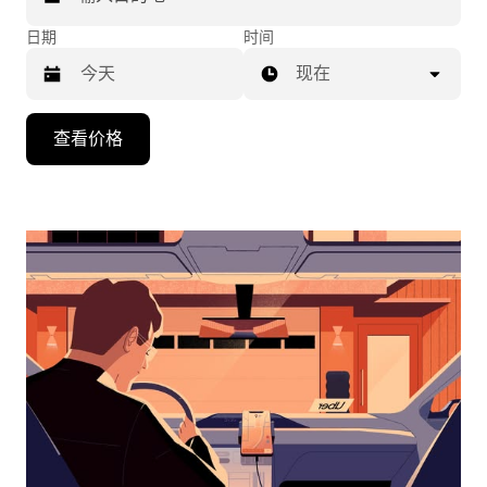
日期
时间
现在
按
查看价格
向
下
箭
头
键
可
浏
览
日
历
并
选
择