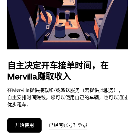
日
期。
按
退
出
键
可
关
闭
自主决定开车接单时间，在
日
Mervilla赚取收入
历。
在Mervilla提供接载和/或派送服务（若提供此服务），
自主安排时间赚钱。您可以使用自己的车辆，也可以通过
优步租车。
开始使用
已经有账号？登录