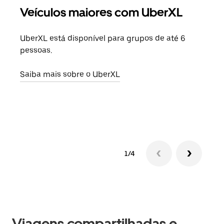
Veículos maiores com UberXL
Vi
UberXL está disponível para grupos de até 6
Ao c
pessoas.
sua 
adic
Saiba mais sobre o UberXL
dese
Saib
1/4
Viagens compartilhadas e