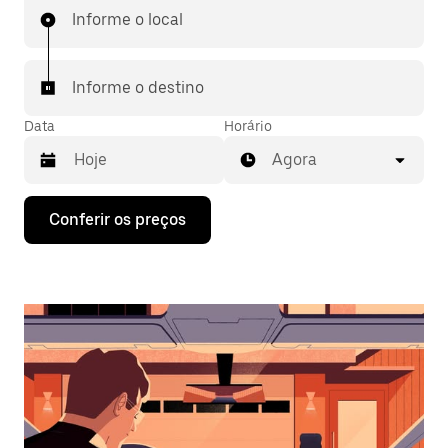
Informe o local
Informe o destino
Data
Horário
Agora
Pressione
Conferir os preços
a
seta
para
baixo
para
interagir
com
o
calendário
e
selecionar
uma
data.