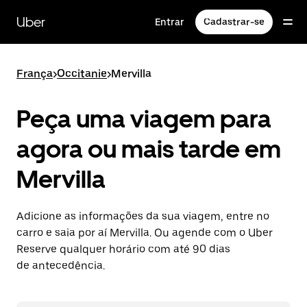
Pular
para
Uber
Entrar
Cadastrar-se
o
conteúdo
principal
França
>
Occitanie
>
Mervilla
Peça uma viagem para
agora ou mais tarde em
Mervilla
Adicione as informações da sua viagem, entre no
carro e saia por aí Mervilla. Ou agende com o Uber
Reserve qualquer horário com até 90 dias
de antecedência.