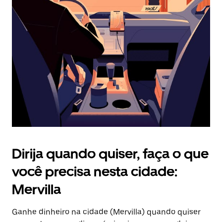
Pressione
a
tecla
“ESC”
para
fechar
o
calendário.
Dirija quando quiser, faça o que
você precisa nesta cidade:
Mervilla
Ganhe dinheiro na cidade (Mervilla) quando quiser