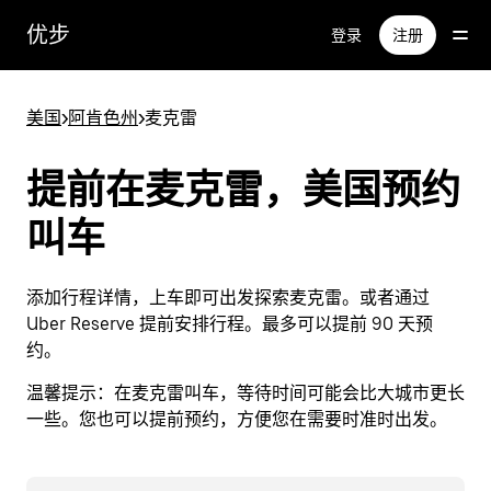
跳
优步
登录
注册
至
主
要
美国
>
阿肯色州
>
麦克雷
内
容
提前在麦克雷，美国预约
叫车
添加行程详情，上车即可出发探索麦克雷。或者通过
Uber Reserve 提前安排行程。最多可以提前 90 天预
约。
温馨提示：
在麦克雷叫车，等待时间可能会比大城市更长
一些。您也可以提前预约，方便您在需要时准时出发。