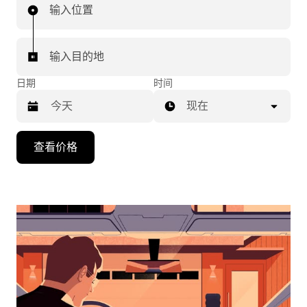
输入位置
输入目的地
日期
时间
现在
按
查看价格
向
下
箭
头
键
可
浏
览
日