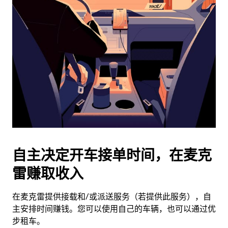
历
并
选
择
日
期。
按
退
出
键
可
关
闭
自主决定开车接单时间，在麦克
日
雷赚取收入
历。
在麦克雷提供接载和/或派送服务（若提供此服务），自
主安排时间赚钱。您可以使用自己的车辆，也可以通过优
步租车。