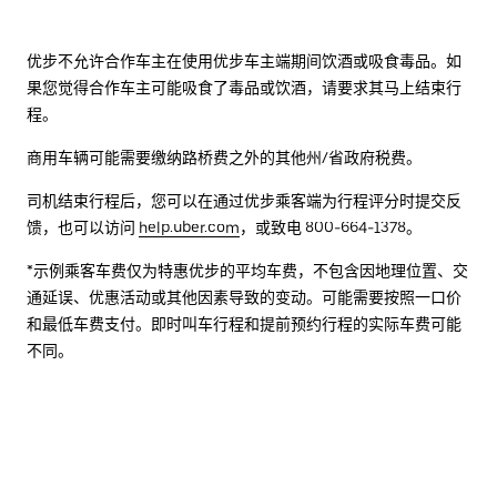
优步不允许合作车主在使用优步车主端期间饮酒或吸食毒品。如
果您觉得合作车主可能吸食了毒品或饮酒，请要求其马上结束行
程。
商用车辆可能需要缴纳路桥费之外的其他州/省政府税费。
司机结束行程后，您可以在通过优步乘客端为行程评分时提交反
馈，也可以访问
help.uber.com
，或致电 800-664-1378。
*示例乘客车费仅为特惠优步的平均车费，不包含因地理位置、交
通延误、优惠活动或其他因素导致的变动。可能需要按照一口价
和最低车费支付。即时叫车行程和提前预约行程的实际车费可能
不同。