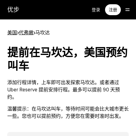
跳
优步
登录
注册
至
主
要
美国
>
代弗嫩
>
马坎达
内
容
提前在马坎达，美国预约
叫车
添加行程详情，上车即可出发探索马坎达。或者通过
Uber Reserve 提前安排行程。最多可以提前 90 天预
约。
温馨提示：
在马坎达叫车，等待时间可能会比大城市更长
一些。您也可以提前预约，方便您在需要时准时出发。