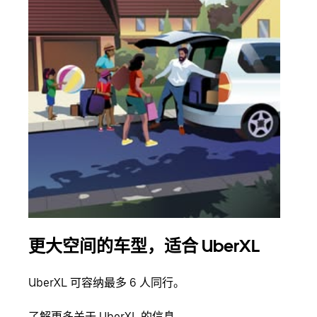
更大空间的车型，适合 UberXL
拼
UberXL 可容纳最多 6 人同行。
当您
加自
了解更多关于 UberXL 的信息