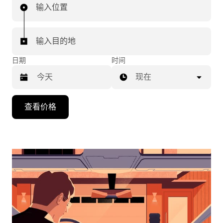
输入位置
输入目的地
日期
时间
现在
按
查看价格
向
下
箭
头
键
可
浏
览
日