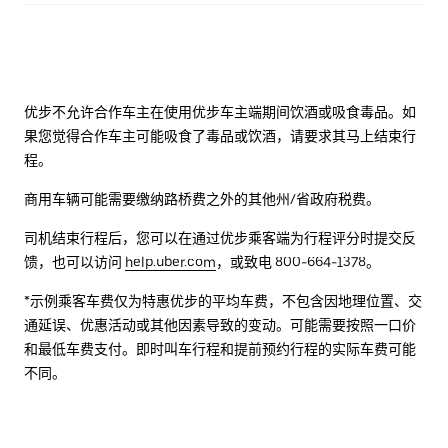
优步不允许合作车主在使用优步车主端期间饮酒或吸食毒品。如
果您觉得合作车主可能吸食了毒品或饮酒，请要求其马上结束行
程。
商用车辆可能需要缴纳路桥费之外的其他州/省政府税费。
司机结束行程后，您可以在通过优步乘客端为行程评分时提交反
馈，也可以访问
help.uber.com
，或致电 800-664-1378。
*示例乘客车费仅为特惠优步的平均车费，不包含因地理位置、交
通延误、优惠活动或其他因素导致的变动。可能需要按照一口价
和最低车费支付。即时叫车行程和提前预约行程的实际车费可能
不同。