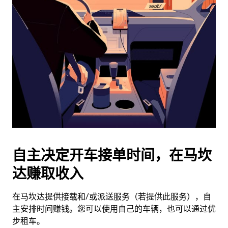
历
并
选
择
日
期。
按
退
出
键
可
关
闭
自主决定开车接单时间，在马坎
日
达赚取收入
历。
在马坎达提供接载和/或派送服务（若提供此服务），自
主安排时间赚钱。您可以使用自己的车辆，也可以通过优
步租车。