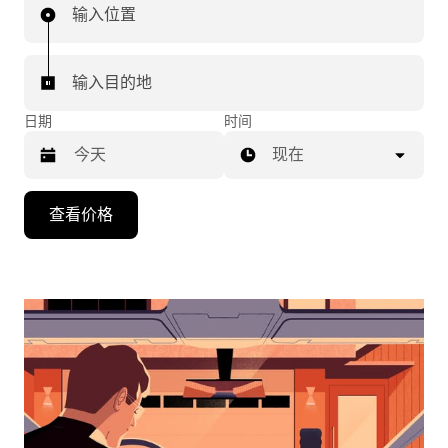
输入位置
输入目的地
日期
时间
现在
按
查看价格
向
下
箭
头
键
可
浏
览
日