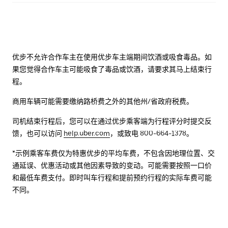
优步不允许合作车主在使用优步车主端期间饮酒或吸食毒品。如
果您觉得合作车主可能吸食了毒品或饮酒，请要求其马上结束行
程。
商用车辆可能需要缴纳路桥费之外的其他州/省政府税费。
司机结束行程后，您可以在通过优步乘客端为行程评分时提交反
馈，也可以访问
help.uber.com
，或致电 800-664-1378。
*示例乘客车费仅为特惠优步的平均车费，不包含因地理位置、交
通延误、优惠活动或其他因素导致的变动。可能需要按照一口价
和最低车费支付。即时叫车行程和提前预约行程的实际车费可能
不同。