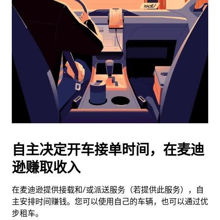
历
并
选
择
日
期。
按
退
出
键
可
关
闭
自主决定开车接单时间，在麦迪
日
逊赚取收入
历。
在麦迪逊提供接载和/或派送服务（若提供此服务），自
主安排时间赚钱。您可以使用自己的车辆，也可以通过优
步租车。