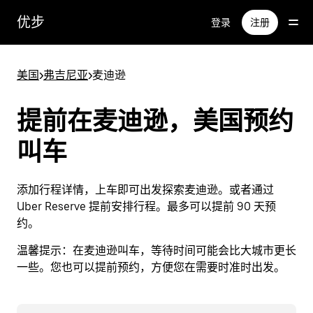
跳
优步
登录
注册
至
主
要
美国
>
弗吉尼亚
>
麦迪逊
内
容
提前在麦迪逊，美国预约
叫车
添加行程详情，上车即可出发探索麦迪逊。或者通过
Uber Reserve 提前安排行程。最多可以提前 90 天预
约。
温馨提示：
在麦迪逊叫车，等待时间可能会比大城市更长
一些。您也可以提前预约，方便您在需要时准时出发。