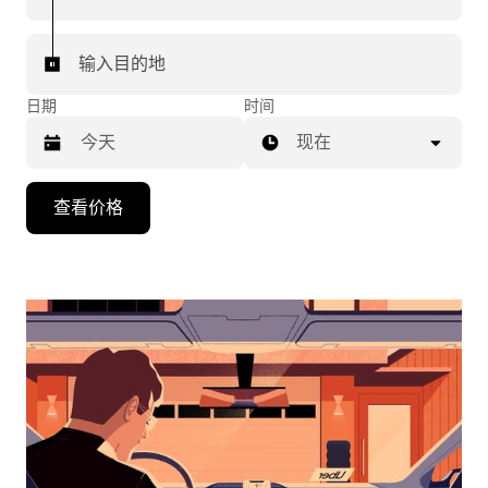
输入目的地
日期
时间
现在
按
查看价格
向
下
箭
头
键
可
浏
览
日
历