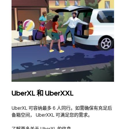
UberXL 和 UberXXL
拼
UberXL 可容纳最多 6 人同行。如需确保有充足后
当您
备箱空间， UberXXL 可满足您的需求。
加自
了解更多关于 UberXL 的信息
了解