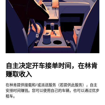
并
选
择
日
期。
按
退
出
键
可
关
闭
自主决定开车接单时间，在林肯
日
赚取收入
历。
在林肯提供接载和/或派送服务（若提供此服务），自主
安排时间赚钱。您可以使用自己的车辆，也可以通过优步
租车。