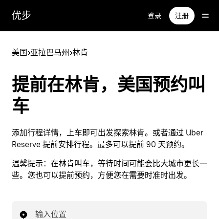
跳
优步
登录
注册
至
主
要
美国
>
亚拉巴马州
>
林肯
内
容
提前在林肯，美国预约叫
车
添加行程详情，上车即可出发探索林肯。或者通过 Uber
Reserve 提前安排行程。最多可以提前 90 天预约。
温馨提示：
在林肯叫车，等待时间可能会比大城市更长一
些。您也可以提前预约，方便您在需要时准时出发。
输入位置