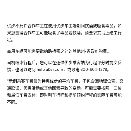
优步不允许合作车主在使用优步车主端期间饮酒或吸食毒品。如
果您觉得合作车主可能吸食了毒品或饮酒，请要求其马上结束行
程。
商用车辆可能需要缴纳路桥费之外的其他州/省政府税费。
司机结束行程后，您可以在通过优步乘客端为行程评分时提交反
馈，也可以访问
help.uber.com
，或致电 800-664-1378。
*示例乘客车费仅为特惠优步的平均车费，不包含因地理位置、交
通延误、优惠活动或其他因素导致的变动。可能需要按照一口价
和最低车费支付。即时叫车行程和提前预约行程的实际车费可能
不同。