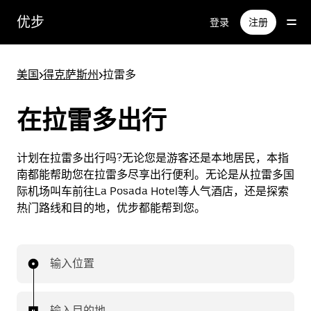
跳
优步
登录
注册
至
主
要
美国
>
得克萨斯州
>
拉雷多
内
容
在拉雷多出行
计划在拉雷多出行吗?无论您是游客还是本地居民，本指
南都能帮助您在拉雷多尽享出行便利。无论是从拉雷多国
际机场叫车前往La Posada Hotel等人气酒店，还是探索
热门路线和目的地，优步都能帮到您。
输入位置
输入目的地