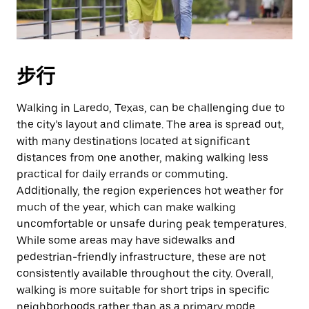
日
期。
按
退
步行
出
键
Walking in Laredo, Texas, can be challenging due to
可
the city’s layout and climate. The area is spread out,
关
with many destinations located at significant
闭
distances from one another, making walking less
日
practical for daily errands or commuting.
历。
Additionally, the region experiences hot weather for
much of the year, which can make walking
uncomfortable or unsafe during peak temperatures.
While some areas may have sidewalks and
pedestrian-friendly infrastructure, these are not
consistently available throughout the city. Overall,
walking is more suitable for short trips in specific
neighborhoods rather than as a primary mode