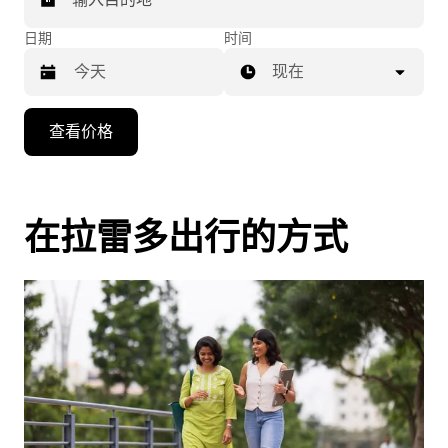
日期
时间
现在
按
查看价格
向
下
箭
头
在拉雷多出行的方式
键
可
浏
览
日
历
并
选
择