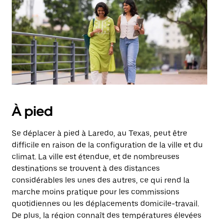
date.
Appuyez
sur
la
touche
d'échappement
pour
fermer
le
calendrier.
À pied
Se déplacer à pied à Laredo, au Texas, peut être
difficile en raison de la configuration de la ville et du
climat. La ville est étendue, et de nombreuses
destinations se trouvent à des distances
considérables les unes des autres, ce qui rend la
marche moins pratique pour les commissions
quotidiennes ou les déplacements domicile-travail.
De plus, la région connaît des températures élevées