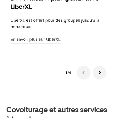
UberXL
Lors
votr
UberXL est offert pour des groupes jusqu’à 6
ajou
personnes.
de d
En savoir plus sur UberXL
En s
1/4
Covoiturage et autres services