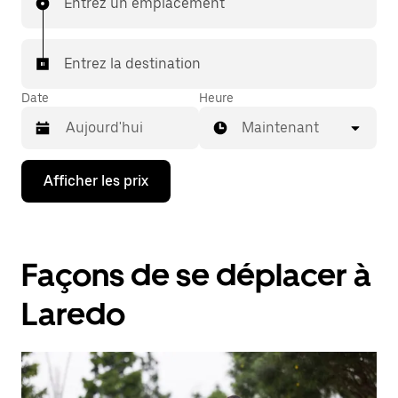
Entrez un emplacement
Entrez la destination
Date
Heure
Maintenant
Appuyez
Afficher les prix
sur
la
flèche
vers
le
Façons de se déplacer à
bas
pour
interagir
Laredo
avec
le
calendrier
et
sélectionner
une