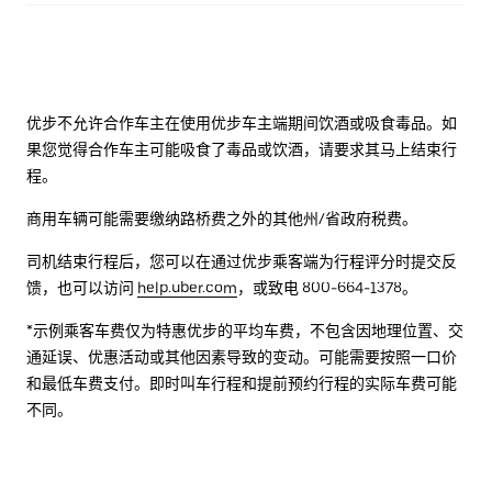
优步不允许合作车主在使用优步车主端期间饮酒或吸食毒品。如
果您觉得合作车主可能吸食了毒品或饮酒，请要求其马上结束行
程。
商用车辆可能需要缴纳路桥费之外的其他州/省政府税费。
司机结束行程后，您可以在通过优步乘客端为行程评分时提交反
馈，也可以访问
help.uber.com
，或致电 800-664-1378。
*示例乘客车费仅为特惠优步的平均车费，不包含因地理位置、交
通延误、优惠活动或其他因素导致的变动。可能需要按照一口价
和最低车费支付。即时叫车行程和提前预约行程的实际车费可能
不同。