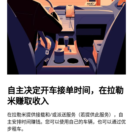
历
并
选
择
日
期。
按
退
出
键
可
关
闭
自主决定开车接单时间，在拉勒
日
米赚取收入
历。
在拉勒米提供接载和/或派送服务（若提供此服务），自
主安排时间赚钱。您可以使用自己的车辆，也可以通过优
步租车。