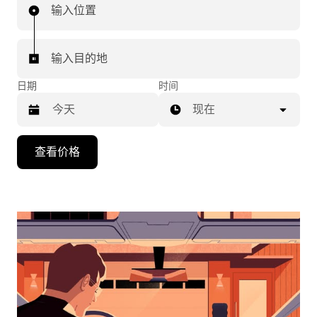
输入位置
输入目的地
日期
时间
现在
按
查看价格
向
下
箭
头
键
可
浏
览
日