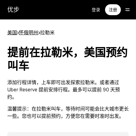
跳
优步
登录
注册
至
主
要
美国
>
怀俄明州
>
拉勒米
内
容
提前在拉勒米，美国预约
叫车
添加行程详情，上车即可出发探索拉勒米。或者通过
Uber Reserve 提前安排行程。最多可以提前 90 天预
约。
温馨提示：
在拉勒米叫车，等待时间可能会比大城市更长
一些。您也可以提前预约，方便您在需要时准时出发。