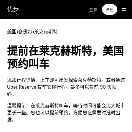
跳
优步
登录
注册
至
主
要
美国
>
多佛尔
>
莱克赫斯特
内
容
提前在莱克赫斯特，美国
预约叫车
添加行程详情，上车即可出发探索莱克赫斯特。或者通过
Uber Reserve 提前安排行程。最多可以提前 90 天预
约。
温馨提示：
在莱克赫斯特叫车，等待时间可能会比大城市
更长一些。您也可以提前预约，方便您在需要时准时出
发。