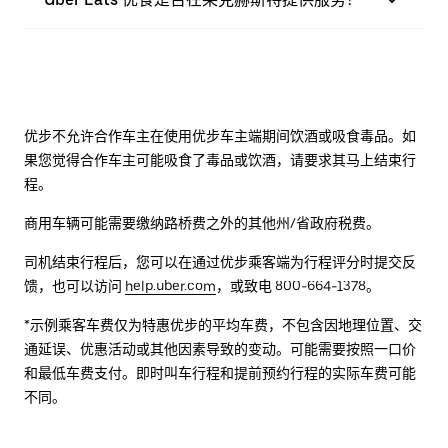
优步不允许合作车主在使用优步车主端期间饮酒或吸食毒品。如
果您觉得合作车主可能吸食了毒品或饮酒，请要求其马上结束行
程。
商用车辆可能需要缴纳路桥费之外的其他州/省政府税费。
司机结束行程后，您可以在通过优步乘客端为行程评分时提交反
馈，也可以访问
help.uber.com
，或致电 800-664-1378。
*示例乘客车费仅为特惠优步的平均车费，不包含因地理位置、交
通延误、优惠活动或其他因素导致的变动。可能需要按照一口价
和最低车费支付。即时叫车行程和提前预约行程的实际车费可能
不同。