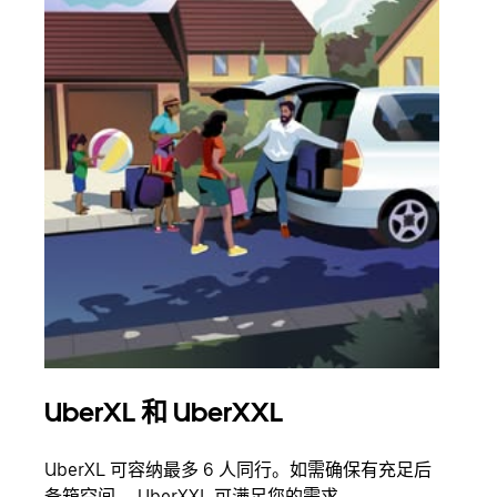
UberXL 和 UberXXL
拼
UberXL 可容纳最多 6 人同行。如需确保有充足后
当您
备箱空间， UberXXL 可满足您的需求。
加自