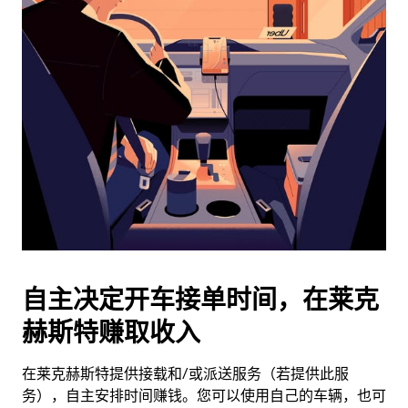
日
历
并
选
择
日
期。
按
退
出
键
可
关
闭
自主决定开车接单时间，在莱克
日
赫斯特赚取收入
历。
在莱克赫斯特提供接载和/或派送服务（若提供此服
务），自主安排时间赚钱。您可以使用自己的车辆，也可