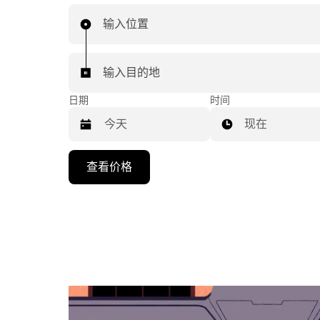
输入位置
输入目的地
日期
时间
现在
按
查看价格
向
下
箭
头
键
可
浏
览
日