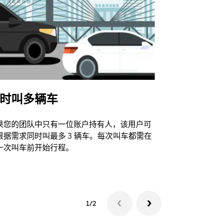
时叫多辆车
Uber Shu
果您的团队中只有一位账户持有人，该用户可
我们的班车
根据需求同时叫最多 3 辆车。每次叫车都需在
动场馆。
一次叫车前开始行程。
查看接驳车
1/2