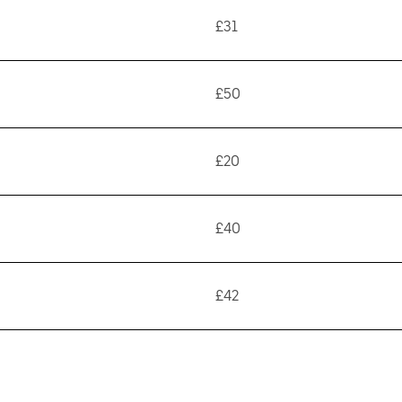
£31
£50
£20
£40
£42