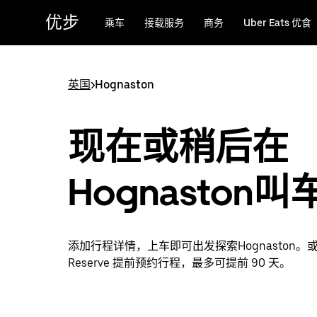
跳
优步
乘车
接载服务
商务
Uber Eats 优食
至
主
要
内
英国
>
Hognaston
容
现在或稍后在
Hognaston叫
添加行程详情，上车即可出发探索Hognaston。或者
Reserve 提前预约行程，最多可提前 90 天。