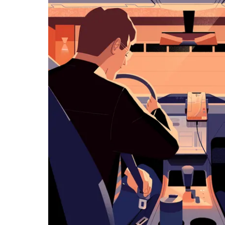
历
并
选
择
日
期。
按
退
出
键
可
关
闭
日
历。