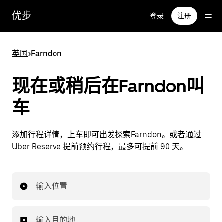
跳
优步
登录
注册
至
主
要
英国
>
Farndon
内
容
现在或稍后在Farndon叫
车
添加行程详情，上车即可出发探索Farndon。或者通过
Uber Reserve 提前预约行程，最多可提前 90 天。
输入位置
输入目的地