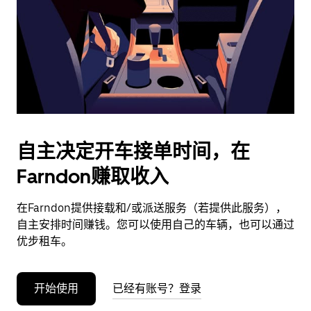
日
期。
按
退
出
键
可
关
闭
自主决定开车接单时间，在
日
Farndon赚取收入
历。
在Farndon提供接载和/或派送服务（若提供此服务），
自主安排时间赚钱。您可以使用自己的车辆，也可以通过
优步租车。
开始使用
已经有账号？登录