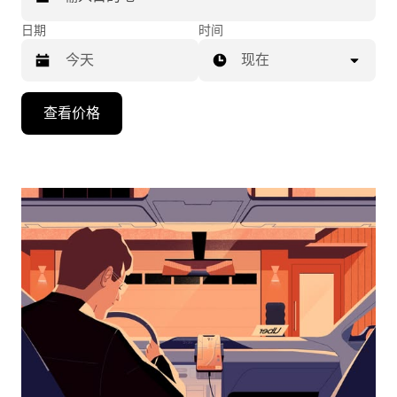
日期
时间
现在
按
查看价格
向
下
箭
头
键
可
浏
览
日
历
并
选
择