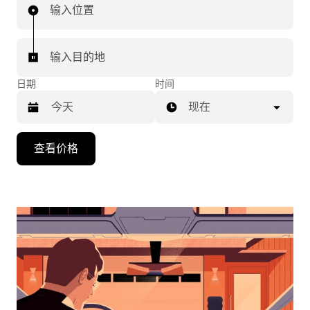
输入位置
输入目的地
日期
时间
现在
按
查看价格
向
下
箭
头
键
可
浏
览
日