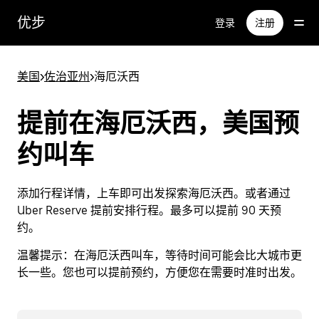
跳
优步
登录
注册
至
主
要
美国
>
佐治亚州
>
海厄沃西
内
容
提前在海厄沃西，美国预
约叫车
添加行程详情，上车即可出发探索海厄沃西。或者通过
Uber Reserve 提前安排行程。最多可以提前 90 天预
约。
温馨提示：
在海厄沃西叫车，等待时间可能会比大城市更
长一些。您也可以提前预约，方便您在需要时准时出发。