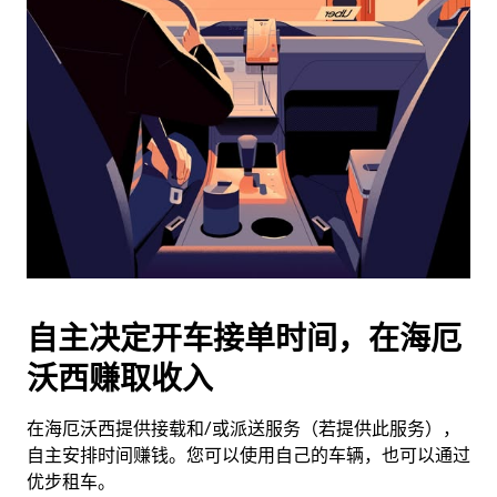
历
并
选
择
日
期。
按
退
出
键
可
关
闭
自主决定开车接单时间，在海厄
日
沃西赚取收入
历。
在海厄沃西提供接载和/或派送服务（若提供此服务），
自主安排时间赚钱。您可以使用自己的车辆，也可以通过
优步租车。