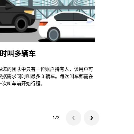
时叫多辆车
Uber Shu
果您的团队中只有一位账户持有人，该用户可
我们的班车
根据需求同时叫最多 3 辆车。每次叫车都需在
动场馆。
一次叫车前开始行程。
查看接驳车
1/2