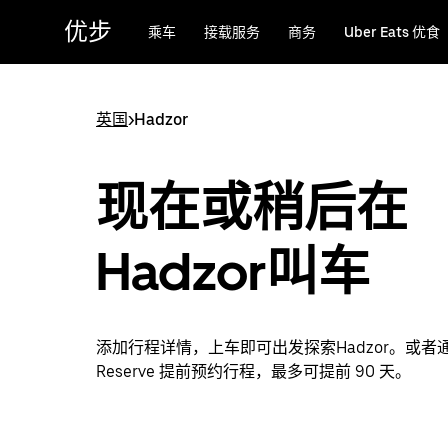
跳
优步
乘车
接载服务
商务
Uber Eats 优食
至
主
要
内
英国
>
Hadzor
容
现在或稍后在
Hadzor叫车
添加行程详情，上车即可出发探索Hadzor。或者通过
Reserve 提前预约行程，最多可提前 90 天。