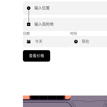
输入位置
输入目的地
日期
时间
现在
按
查看价格
向
下
箭
头
键
可
浏
览
日