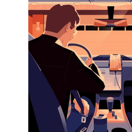
历
并
选
择
日
期。
按
退
出
键
可
关
闭
日
历。