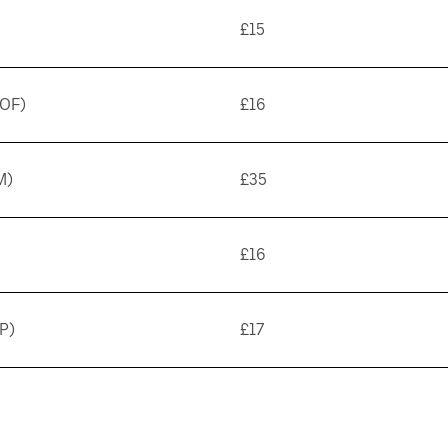
£15
WOF)
£16
M)
£35
£16
P)
£17