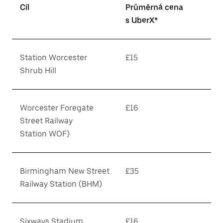
Cíl
Průměrná cena
s UberX*
Station Worcester
£15
Shrub Hill
Worcester Foregate
£16
Street Railway
Station WOF)
Birmingham New Street
£35
Railway Station (BHM)
Sixways Stadium
£16