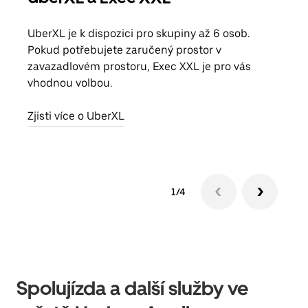
UberXL je k dispozici pro skupiny až 6 osob.
Když
Pokud potřebujete zaručený prostor v
skup
zavazadlovém prostoru, Exec XXL je pro vás
míst
vhodnou volbou.
Zjis
Zjisti více o UberXL
1/4
Spolujízda a další služby ve