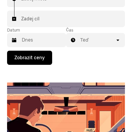
Zadej cíl
Datum
Čas
Teď
Stisknutím
Zobrazit ceny
klávesy
se
šipkou
dolů
otevřeš
kalendář
a můžeš
vybrat
datum.
Stisknutím
klávesy
Esc
zavřeš
kalendář.