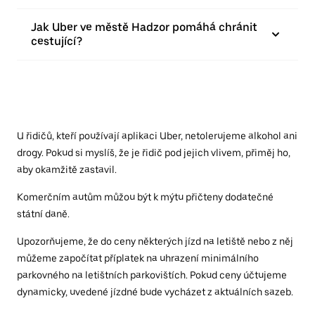
Jak Uber ve městě Hadzor pomáhá chránit
cestující?
U řidičů, kteří používají aplikaci Uber, netolerujeme alkohol ani
drogy. Pokud si myslíš, že je řidič pod jejich vlivem, přiměj ho,
aby okamžitě zastavil.
Komerčním autům můžou být k mýtu přičteny dodatečné
státní daně.
Upozorňujeme, že do ceny některých jízd na letiště nebo z něj
můžeme započítat příplatek na uhrazení minimálního
parkovného na letištních parkovištích. Pokud ceny účtujeme
dynamicky, uvedené jízdné bude vycházet z aktuálních sazeb.