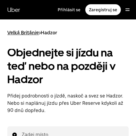
Přeskočit
na
Uber
Přihlásit se
Zaregistruj se
hlavní
obsah
Velká Británie
>
Hadzor
Objednejte si jízdu na
teď nebo na později v
Hadzor
Přidej podrobnosti o jízdě, naskoč a svez se Hadzor.
Nebo si naplánuj jízdu přes Uber Reserve kdykoli až
90 dnů dopředu.
Zadej místo