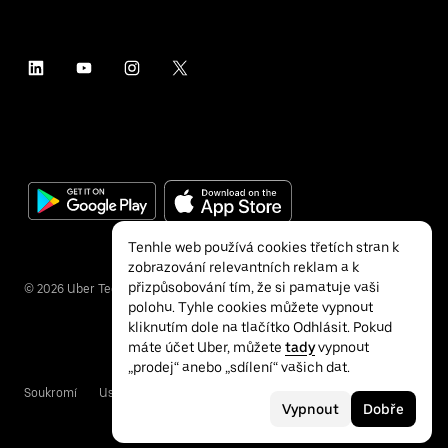
Tenhle web používá cookies třetích stran k
zobrazování relevantních reklam a k
přizpůsobování tím, že si pamatuje vaši
©
2026
Uber Technologies Inc.
polohu. Tyhle cookies můžete vypnout
kliknutím dole na tlačítko Odhlásit. Pokud
máte účet Uber, můžete
tady
vypnout
„prodej“ anebo „sdílení“ vašich dat.
Soukromí
Usnadnění přístupu
Podmínky
Vypnout
Dobře