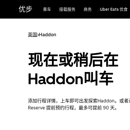
跳
优步
乘车
接载服务
商务
Uber Eats 优食
至
主
要
内
英国
>
Haddon
容
现在或稍后在
Haddon叫车
添加行程详情，上车即可出发探索Haddon。或者通过
Reserve 提前预约行程，最多可提前 90 天。