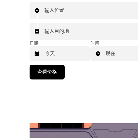
输入位置
输入目的地
日期
时间
现在
按
查看价格
向
下
箭
头
键
可
浏
览
日