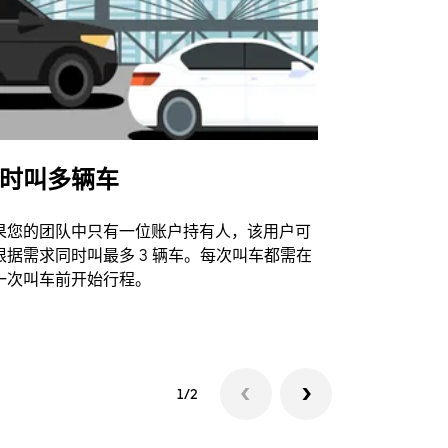
时叫多辆车
Uber Shu
果您的团队中只有一位账户持有人，该用户可
我们的班车
根据需求同时叫最多 3 辆车。每次叫车都需在
动场馆。
一次叫车前开始行程。
查看接驳车
1/2