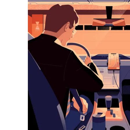
历
并
选
择
日
期。
按
退
出
键
可
关
闭
日
历。