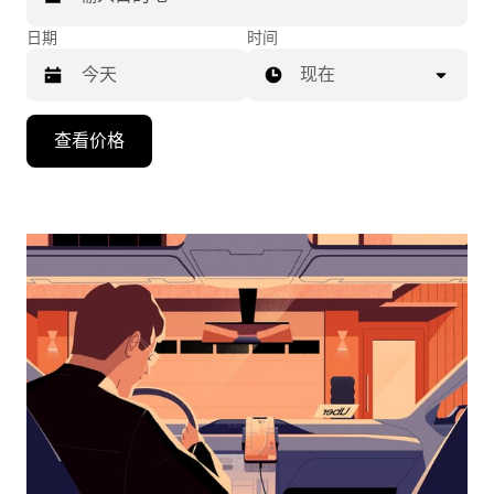
日期
时间
现在
按
查看价格
向
下
箭
头
键
可
浏
览
日
历
并
选
择