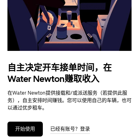
日
期。
按
退
出
键
可
关
闭
自主决定开车接单时间，在
日
Water Newton赚取收入
历。
在Water Newton提供接载和/或派送服务（若提供此服
务），自主安排时间赚钱。您可以使用自己的车辆，也可
以通过优步租车。
开始使用
已经有账号？登录