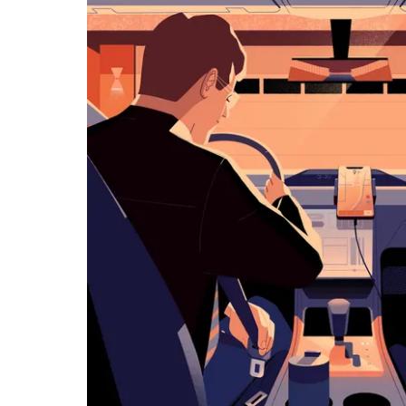
览
日
历
并
选
择
日
期。
按
退
出
键
可
关
闭
日
历。