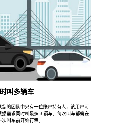
时叫多辆车
Uber Shu
果您的团队中只有一位账户持有人，该用户可
我们的班车
根据需求同时叫最多 3 辆车。每次叫车都需在
动场馆。
一次叫车前开始行程。
查看接驳车