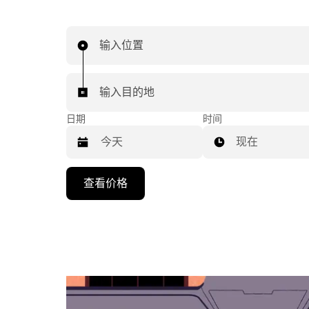
输入位置
输入目的地
日期
时间
现在
按
查看价格
向
下
箭
头
键
可
浏