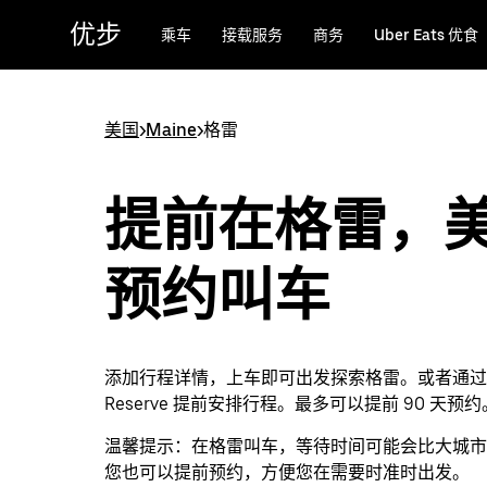
跳
优步
乘车
接载服务
商务
Uber Eats 优食
至
主
要
内
美国
>
Maine
>
格雷
容
提前在格雷，
预约叫车
添加行程详情，上车即可出发探索格雷。或者通过 U
Reserve 提前安排行程。最多可以提前 90 天预约
温馨提示：
在格雷叫车，等待时间可能会比大城市
您也可以提前预约，方便您在需要时准时出发。