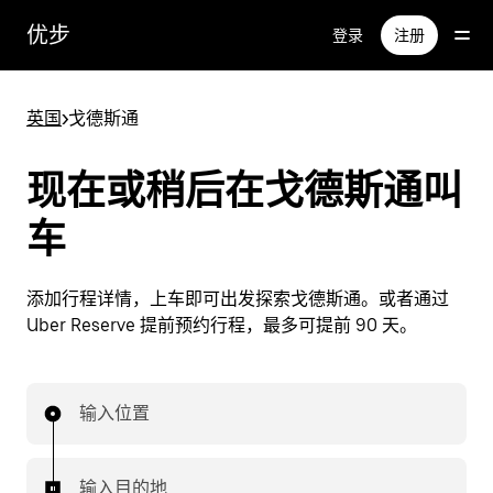
跳
优步
登录
注册
至
主
要
英国
>
戈德斯通
内
容
现在或稍后在戈德斯通叫
车
添加行程详情，上车即可出发探索戈德斯通。或者通过
Uber Reserve 提前预约行程，最多可提前 90 天。
输入位置
输入目的地