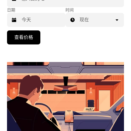
日期
时间
现在
按
查看价格
向
下
箭
头
键
可
浏
览
日
历
并
选
择