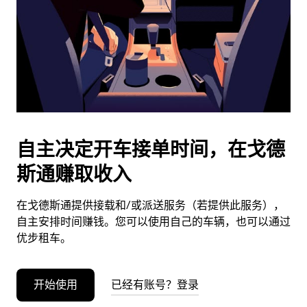
日
期。
按
退
出
键
可
关
闭
自主决定开车接单时间，在戈德
日
斯通赚取收入
历。
在戈德斯通提供接载和/或派送服务（若提供此服务），
自主安排时间赚钱。您可以使用自己的车辆，也可以通过
优步租车。
开始使用
已经有账号？登录