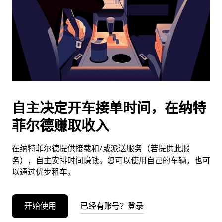
日
期。
按
退
出
键
可
关
闭
自主决定开车接单时间，在纳特
日
菲尔德赚取收入
历。
在纳特菲尔德提供接载和/或派送服务（若提供此服
务），自主安排时间赚钱。您可以使用自己的车辆，也可
以通过优步租车。
开始使用
已经有账号？登录