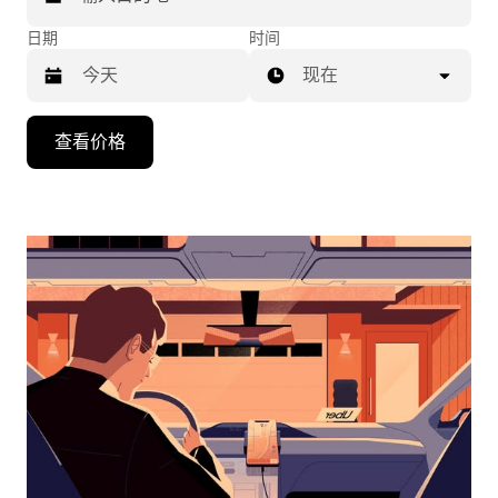
日期
时间
现在
按
查看价格
向
下
箭
头
键
可
浏
览
日
历
并
选
择