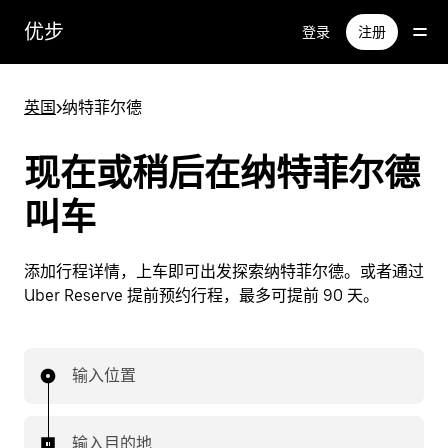
跳
优步
登录
注册
至
主
要
英国
>
纳特菲尔德
内
容
现在或稍后在纳特菲尔德
叫车
添加行程详情，上车即可出发探索纳特菲尔德。或者通过
Uber Reserve 提前预约行程，最多可提前 90 天。
输入位置
输入目的地