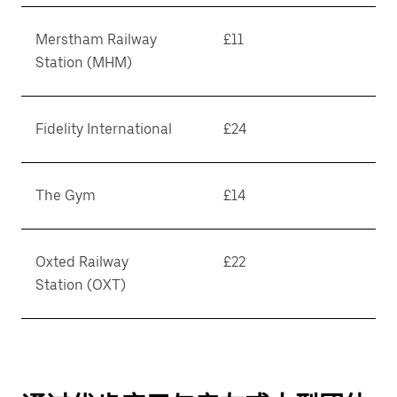
Merstham Railway
£11
Station (MHM)
Fidelity International
£24
The Gym
£14
Oxted Railway
£22
Station (OXT)