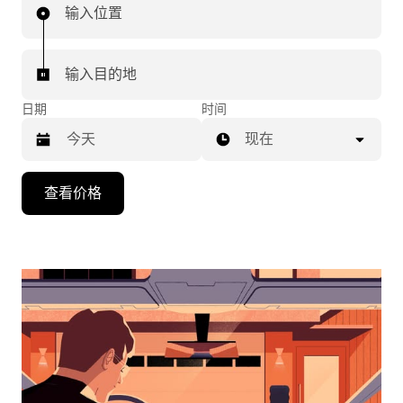
输入位置
输入目的地
日期
时间
现在
按
查看价格
向
下
箭
头
键
可
浏
览
日