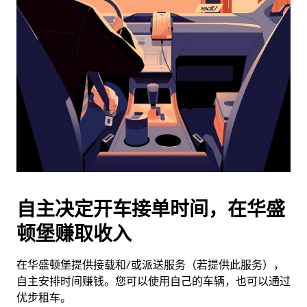
历
并
选
择
日
期。
按
退
出
键
可
关
闭
自主决定开车接单时间，在华盛
日
顿堡赚取收入
历。
在华盛顿堡提供接载和/或派送服务（若提供此服务），
自主安排时间赚钱。您可以使用自己的车辆，也可以通过
优步租车。