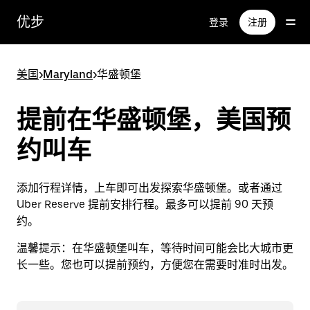
跳
优步
登录
注册
至
主
要
美国
>
Maryland
>
华盛顿堡
内
容
提前在华盛顿堡，美国预
约叫车
添加行程详情，上车即可出发探索华盛顿堡。或者通过
Uber Reserve 提前安排行程。最多可以提前 90 天预
约。
温馨提示：
在华盛顿堡叫车，等待时间可能会比大城市更
长一些。您也可以提前预约，方便您在需要时准时出发。