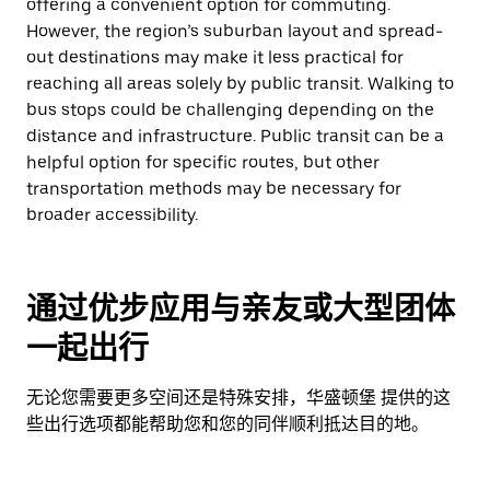
offering a convenient option for commuting.
However, the region’s suburban layout and spread-
out destinations may make it less practical for
reaching all areas solely by public transit. Walking to
bus stops could be challenging depending on the
distance and infrastructure. Public transit can be a
helpful option for specific routes, but other
transportation methods may be necessary for
broader accessibility.
通过优步应用与亲友或大型团体
一起出行
无论您需要更多空间还是特殊安排，华盛顿堡 提供的这
些出行选项都能帮助您和您的同伴顺利抵达目的地。