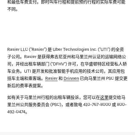
和最低车费支付。即时叫车行程和提前预约行程的实际车费可能
不同。
Rasier LLC ("Rasier") 是 Uber Technologies Inc. ("UTI") 的全资
子公司。Rasier 是获得弗吉尼亚州和马里兰州认证的运输网络公
司，并经出租车辆部门 (''DFHV'') 许可，在华盛顿特区经营私人轿
车业务。UTI 是开发和批准智能手机应用的技术公司，其应用包
括车主端和乘客端。
Rasier
和
Drinnen
已向马里兰州 PSC 提交更
新后的费率表提案。
如有关于马里兰州行程的出租车辆投诉，您可以在
这里
提交给马
里兰州公共服务委员会 (PSC)，或者致电 410-767-8000 或 800-
492-0474。