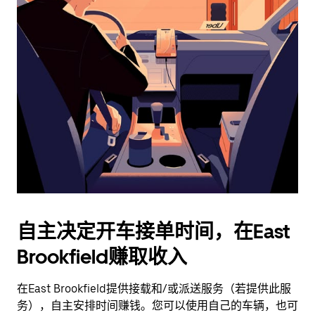
日
历
并
选
择
日
期。
按
退
出
键
可
关
闭
自主决定开车接单时间，在East
日
Brookfield赚取收入
历。
在East Brookfield提供接载和/或派送服务（若提供此服
务），自主安排时间赚钱。您可以使用自己的车辆，也可