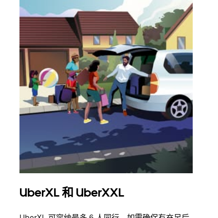
UberXL 和 UberXXL
拼
UberXL 可容纳最多 6 人同行。如需确保有充足后
当您