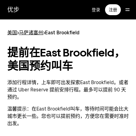
跳
优步
登录
注册
至
主
要
美国
>
马萨诸塞州
>
East Brookfield
内
容
提前在East Brookfield，
美国预约叫车
添加行程详情，上车即可出发探索East Brookfield。或者
通过 Uber Reserve 提前安排行程。最多可以提前 90 天
预约。
温馨提示：
在East Brookfield叫车，等待时间可能会比大
城市更长一些。您也可以提前预约，方便您在需要时准时
出发。