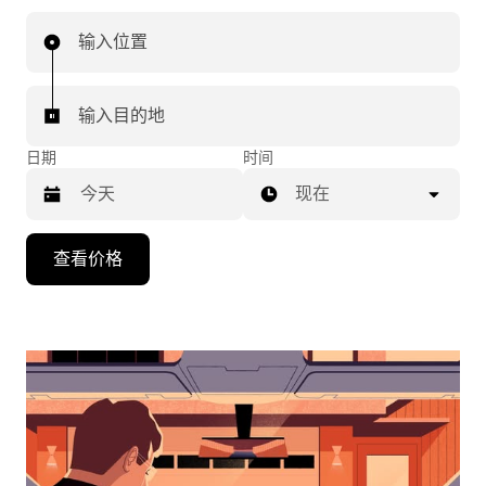
输入位置
输入目的地
日期
时间
现在
按
查看价格
向
下
箭
头
键
可
浏
览