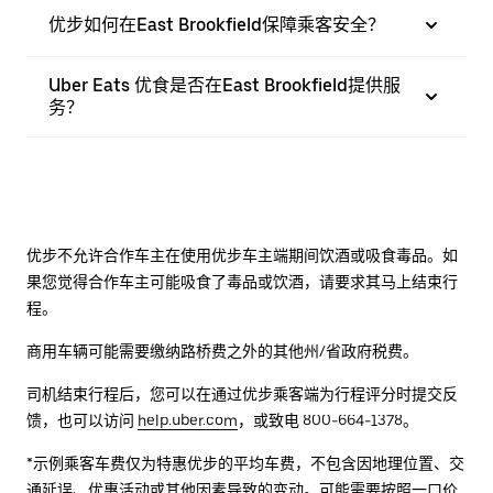
优步如何在East Brookfield保障乘客安全？
Uber Eats 优食是否在East Brookfield提供服
务？
优步不允许合作车主在使用优步车主端期间饮酒或吸食毒品。如
果您觉得合作车主可能吸食了毒品或饮酒，请要求其马上结束行
程。
商用车辆可能需要缴纳路桥费之外的其他州/省政府税费。
司机结束行程后，您可以在通过优步乘客端为行程评分时提交反
馈，也可以访问
help.uber.com
，或致电 800-664-1378。
*示例乘客车费仅为特惠优步的平均车费，不包含因地理位置、交
通延误、优惠活动或其他因素导致的变动。可能需要按照一口价