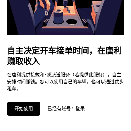
按
退
出
键
可
关
闭
自主决定开车接单时间，在唐利
日
赚取收入
历。
在唐利提供接载和/或派送服务（若提供此服务），自主
安排时间赚钱。您可以使用自己的车辆，也可以通过优步
租车。
开始使用
已经有账号？登录