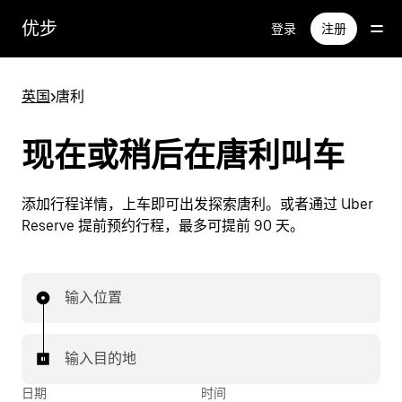
跳
优步
登录
注册
至
主
要
英国
>
唐利
内
容
现在或稍后在唐利叫车
添加行程详情，上车即可出发探索唐利。或者通过 Uber
Reserve 提前预约行程，最多可提前 90 天。
输入位置
输入目的地
日期
时间