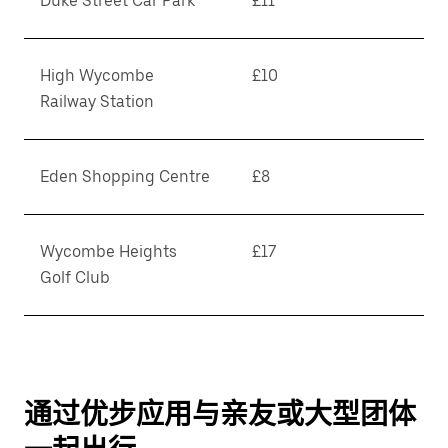
Duke Street Car Park
£11
High Wycombe
£10
Railway Station
Eden Shopping Centre
£8
Wycombe Heights
£17
Golf Club
通过优步应用与亲友或大型团体