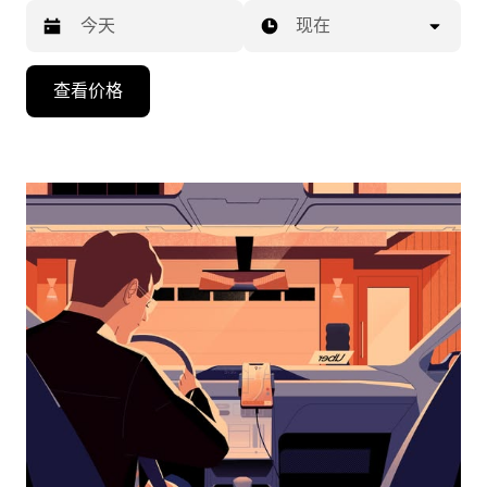
现在
按
查看价格
向
下
箭
头
键
可
浏
览
日
历
并
选
择
日
期。