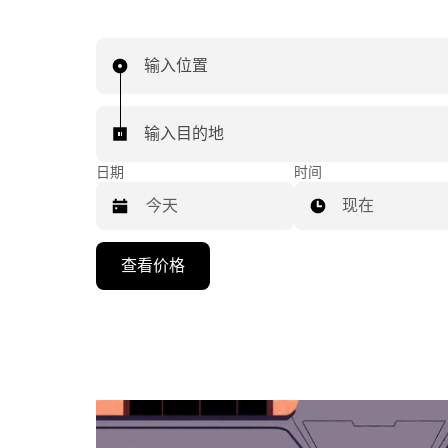
输入位置
输入目的地
日期
时间
现在
按
查看价格
向
下
箭
头
键
可
浏