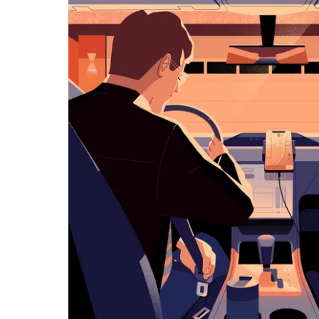
览
日
历
并
选
择
日
期。
按
退
出
键
可
关
闭
日
历。