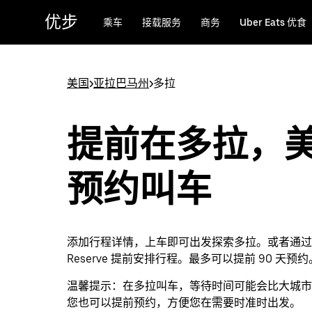
跳
优步
乘车
接载服务
商务
Uber Eats 优食
至
主
要
内
美国
>
亚拉巴马州
>
多拉
容
提前在多拉，
预约叫车
添加行程详情，上车即可出发探索多拉。或者通过 U
Reserve 提前安排行程。最多可以提前 90 天预约
温馨提示：
在多拉叫车，等待时间可能会比大城市
您也可以提前预约，方便您在需要时准时出发。