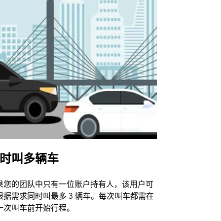
时叫多辆车
Uber Shu
果您的团队中只有一位账户持有人，该用户可
我们的班车
根据需求同时叫最多 3 辆车。每次叫车都需在
动场馆。
一次叫车前开始行程。
查看接驳车