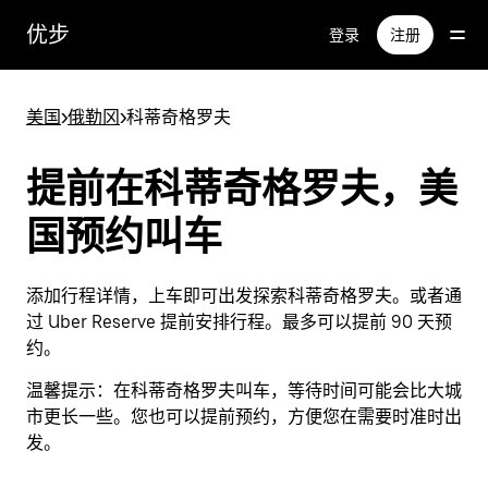
跳
优步
登录
注册
至
主
要
美国
>
俄勒冈
>
科蒂奇格罗夫
内
容
提前在科蒂奇格罗夫，美
国预约叫车
添加行程详情，上车即可出发探索科蒂奇格罗夫。或者通
过 Uber Reserve 提前安排行程。最多可以提前 90 天预
约。
温馨提示：
在科蒂奇格罗夫叫车，等待时间可能会比大城
市更长一些。您也可以提前预约，方便您在需要时准时出
发。