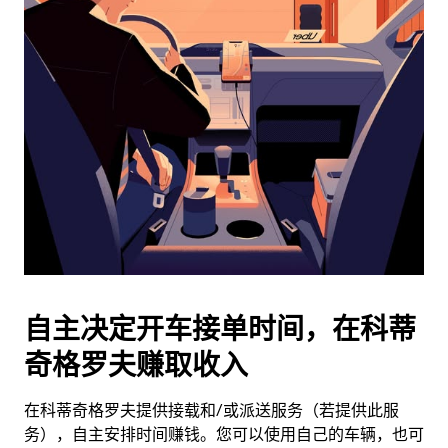
日
历
并
选
择
日
期。
按
退
出
键
可
关
闭
自主决定开车接单时间，在科蒂
日
奇格罗夫赚取收入
历。
在科蒂奇格罗夫提供接载和/或派送服务（若提供此服
务），自主安排时间赚钱。您可以使用自己的车辆，也可