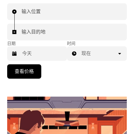
输入位置
输入目的地
日期
时间
现在
按
查看价格
向
下
箭
头
键
可
浏
览