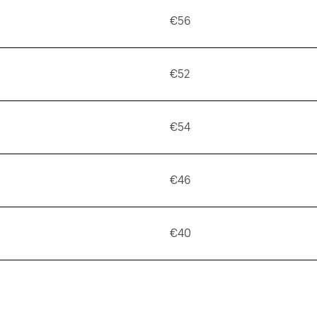
€56
€52
€54
€46
€40