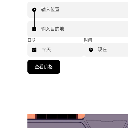
输入位置
输入目的地
日期
时间
现在
按
查看价格
向
下
箭
头
键
可
浏
览
日