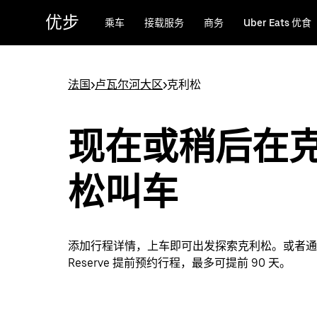
跳
优步
乘车
接载服务
商务
Uber Eats 优食
至
主
要
内
法国
>
卢瓦尔河大区
>
克利松
容
现在或稍后在
松叫车
添加行程详情，上车即可出发探索克利松。或者通过 
Reserve 提前预约行程，最多可提前 90 天。