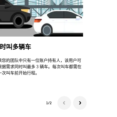
时叫多辆车
Uber Shu
果您的团队中只有一位账户持有人，该用户可
我们的班车
根据需求同时叫最多 3 辆车。每次叫车都需在
动场馆。
一次叫车前开始行程。
查看接驳车
1/2