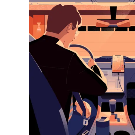
历
并
选
择
日
期。
按
退
出
键
可
关
闭
日
历。