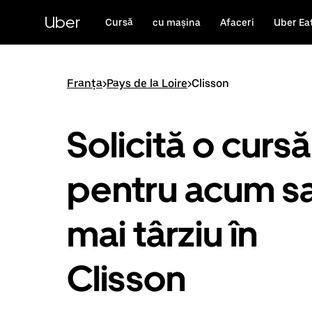
Accesează
direct
Uber
Cursă
cu mașina
Afaceri
Uber Ea
conținutul
principal
Franța
>
Pays de la Loire
>
Clisson
Solicită o cursă
pentru acum s
mai târziu în
Clisson