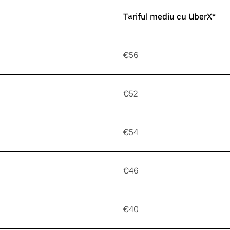
Tariful mediu cu UberX*
€56
€52
€54
€46
€40