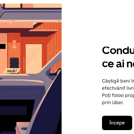
Condu 
ce ai 
Câștigă bani î
efectuând livr
Poți folosi pr
prin Uber.
Începe