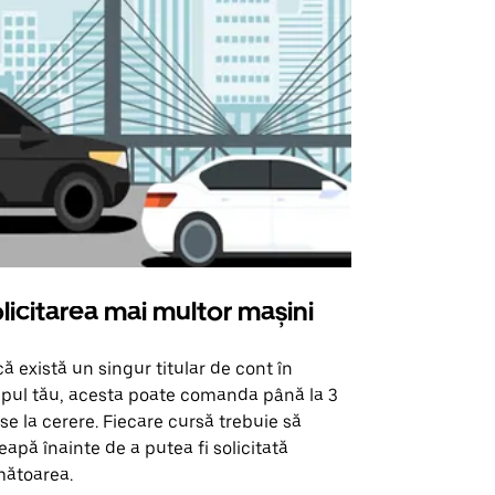
licitarea mai multor mașini
Uber Shu
ă există un singur titular de cont în
Opțiunea noa
pul tău, acesta poate comanda până la 3
pentru anumi
se la cerere. Fiecare cursă trebuie să
locații de 
eapă înainte de a putea fi solicitată
ătoarea.
Vezi disponib