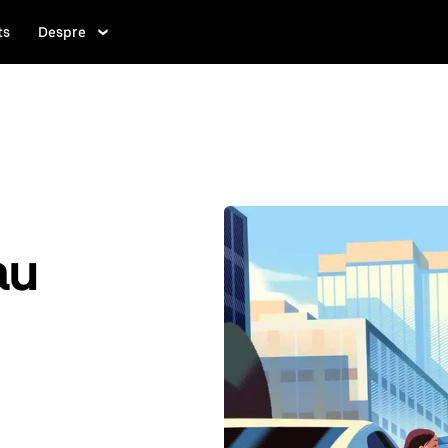
ts
Despre
au