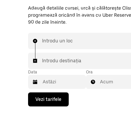
Adaugă detaliile cursei, urcă și călătorește Clisso
programează oricând în avans cu Uber Reserve
90 de zile înainte.
Introdu un loc
Introdu destinația
Data
Ora
Acum
Pentru
Vezi tarifele
a
deschide
calendarul
și
a
selecta