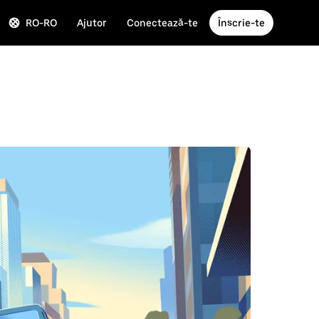
RO-RO
Ajutor
Conectează-te
Înscrie-te