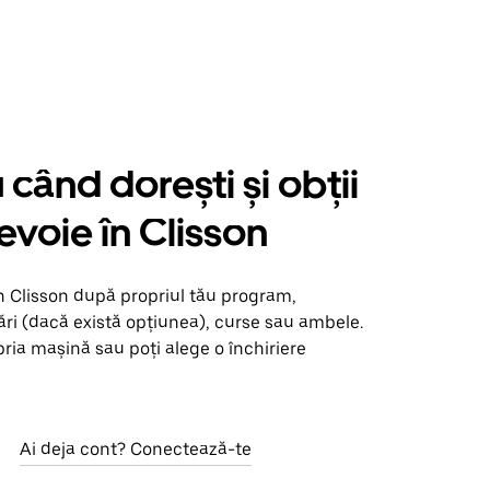
când dorești și obții
nevoie în Clisson
n Clisson după propriul tău program,
ări (dacă există opțiunea), curse sau ambele.
opria mașină sau poți alege o închiriere
Ai deja cont? Conectează-te