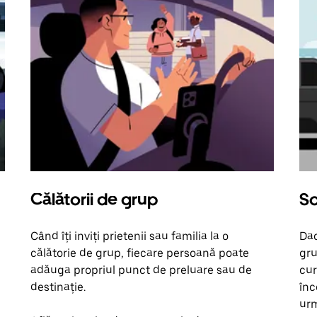
Călătorii de grup
So
Când îți inviți prietenii sau familia la o
Dac
călătorie de grup, fiecare persoană poate
gru
adăuga propriul punct de preluare sau de
cur
destinație.
înc
urm