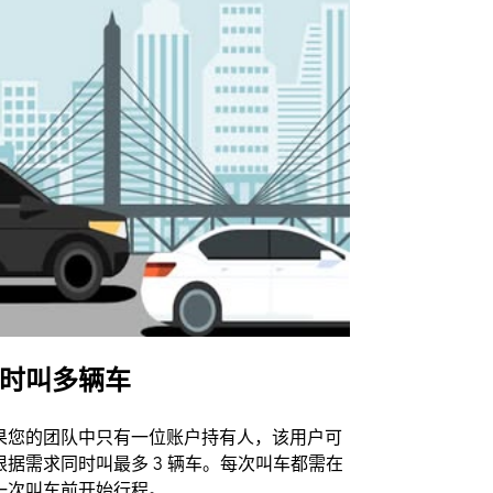
时叫多辆车
Uber Shu
果您的团队中只有一位账户持有人，该用户可
我们的班车
根据需求同时叫最多 3 辆车。每次叫车都需在
动场馆。
一次叫车前开始行程。