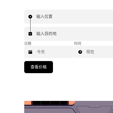
输入位置
输入目的地
日期
时间
现在
按
查看价格
向
下
箭
头
键
可
浏