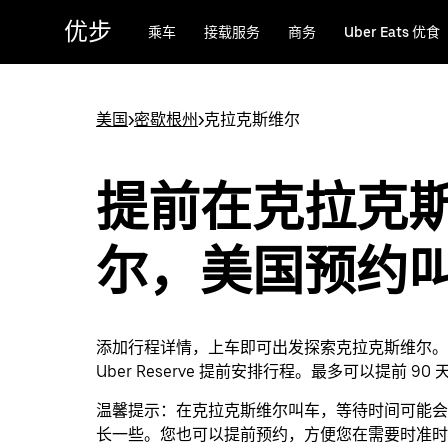
跳
优步
乘车
接载服务
商务
Uber Eats 优食
至
主
要
内
美国
>
密歇根州
>
克拉克斯维尔
容
提前在克拉克
尔，美国预约
添加行程详情，上车即可出发探索克拉克斯维尔。
Uber Reserve 提前安排行程。最多可以提前 90
温馨提示：
在克拉克斯维尔叫车，等待时间可能会
长一些。您也可以提前预约，方便您在需要时准时