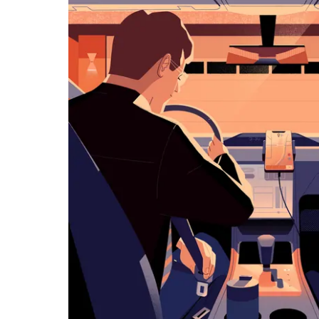
览
日
历
并
选
择
日
期。
按
退
出
键
可
关
闭
日
历。