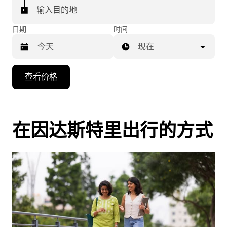
输入目的地
日期
时间
现在
按
查看价格
向
下
箭
头
在因达斯特里出行的方式
键
可
浏
览
日
历
并
选