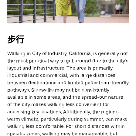
择
日
期。
按
退
步行
出
键
Walking in City of Industry, California, is generally not
可
the most practical way to get around due to the city’s
关
layout and infrastructure. The area is primarily
闭
industrial and commercial, with large distances
日
between destinations and limited pedestrian-friendly
历。
pathways. Sidewalks may not be consistently
available in some areas, and the spread-out nature
of the city makes walking less convenient for
accessing key locations. Additionally, the region’s
warm climate, particularly during summer, can make
walking less comfortable. For short distances within
specific zones, walking may be manageable, but