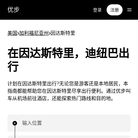
跳
优步
登录
注册
至
主
要
美国
>
加利福尼亚州
>
因达斯特里
内
容
在因达斯特里，迪纽巴出
行
计划在因达斯特里出行?无论您是游客还是本地居民，本
指南都能帮助您在因达斯特里尽享出行便利。通过优步叫
车从机场前往酒店，还能探索热门路线和目的地。
输入位置