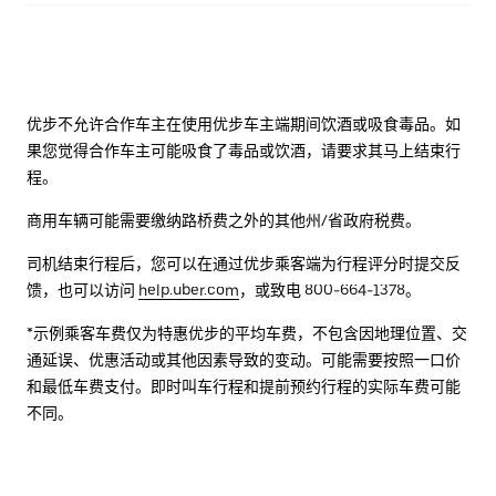
优步不允许合作车主在使用优步车主端期间饮酒或吸食毒品。如
果您觉得合作车主可能吸食了毒品或饮酒，请要求其马上结束行
程。
商用车辆可能需要缴纳路桥费之外的其他州/省政府税费。
司机结束行程后，您可以在通过优步乘客端为行程评分时提交反
馈，也可以访问
help.uber.com
，或致电 800-664-1378。
*示例乘客车费仅为特惠优步的平均车费，不包含因地理位置、交
通延误、优惠活动或其他因素导致的变动。可能需要按照一口价
和最低车费支付。即时叫车行程和提前预约行程的实际车费可能
不同。