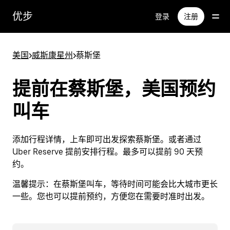
跳
优步
登录
注册
至
主
要
美国
>
威斯康星州
>
蔡斯堡
内
容
提前在蔡斯堡，美国预约
叫车
添加行程详情，上车即可出发探索蔡斯堡。或者通过
Uber Reserve 提前安排行程。最多可以提前 90 天预
约。
温馨提示：
在蔡斯堡叫车，等待时间可能会比大城市更长
一些。您也可以提前预约，方便您在需要时准时出发。