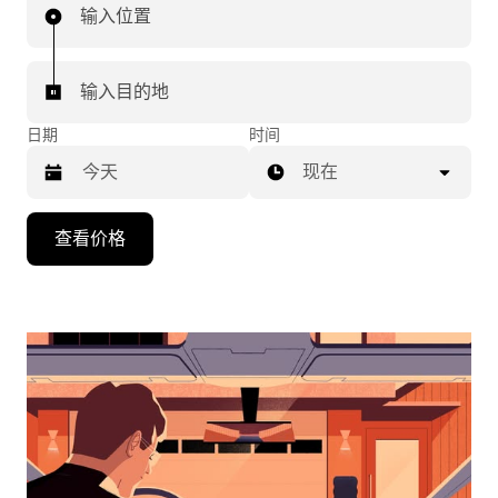
输入位置
输入目的地
日期
时间
现在
按
查看价格
向
下
箭
头
键
可
浏
览
日