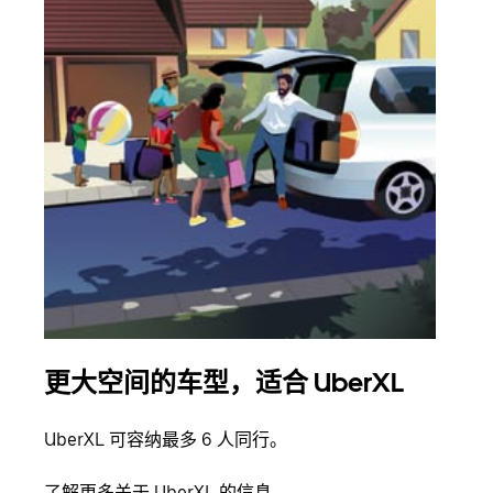
更大空间的车型，适合 UberXL
拼
UberXL 可容纳最多 6 人同行。
当您
加自
了解更多关于 UberXL 的信息