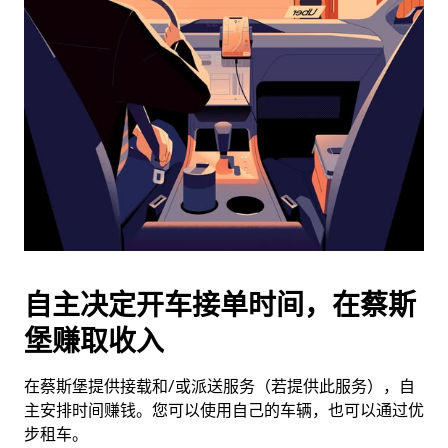
历
并
选
择
日
期。
按
退
出
键
可
关
闭
自主决定开车接单时间，在蔡斯
日
堡赚取收入
历。
在蔡斯堡提供接载和/或派送服务（若提供此服务），自
主安排时间赚钱。您可以使用自己的车辆，也可以通过优
步租车。