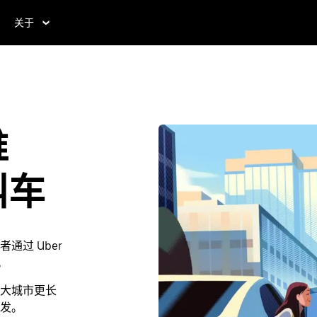
关于
维
叫车
过 Uber
。
大城市更长
发。