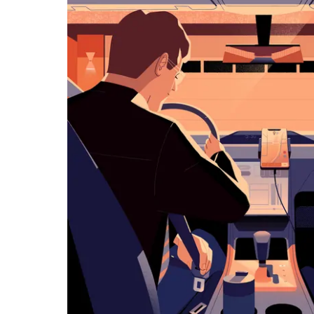
览
日
历
并
选
择
日
期。
按
退
出
键
可
关
闭
日
历。