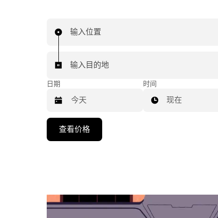
输入位置
输入目的地
日期
时间
现在
按
查看价格
向
下
箭
头
键
可
浏