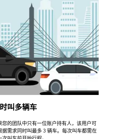
时叫多辆车
Uber Shu
果您的团队中只有一位账户持有人，该用户可
我们的班车
根据需求同时叫最多 3 辆车。每次叫车都需在
动场馆。
一次叫车前开始行程。