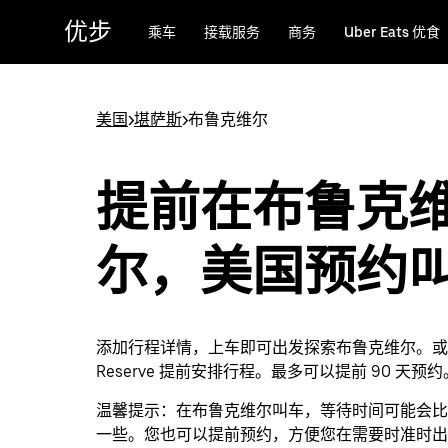
跳
优步
乘车
接载服务
商务
Uber Eats 优食
至
主
要
内
美国
>
堪萨斯
>
布鲁克维尔
容
提前在布鲁克
尔，美国预约
添加行程详情，上车即可出发探索布鲁克维尔。或者通
Reserve 提前安排行程。最多可以提前 90 天预约
温馨提示：
在布鲁克维尔叫车，等待时间可能会比
一些。您也可以提前预约，方便您在需要时准时出