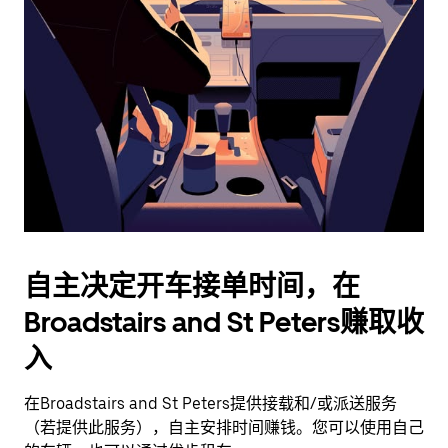
并
选
择
日
期。
按
退
出
键
可
关
闭
自主决定开车接单时间，在
日
Broadstairs and St Peters赚取收
历。
入
在Broadstairs and St Peters提供接载和/或派送服务
（若提供此服务），自主安排时间赚钱。您可以使用自己