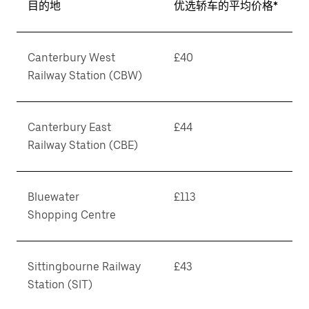
目的地
优选轿车的平均价格*
Canterbury West
£40
Railway Station (CBW)
Canterbury East
£44
Railway Station (CBE)
Bluewater
£113
Shopping Centre
Sittingbourne Railway
£43
Station (SIT)