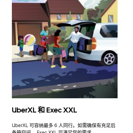
UberXL 和 Exec XXL
拼
UberXL 可容纳最多 6 人同行。如需确保有充足后
当您
备箱空间， Exec XXL 可满足您的需求。
加自