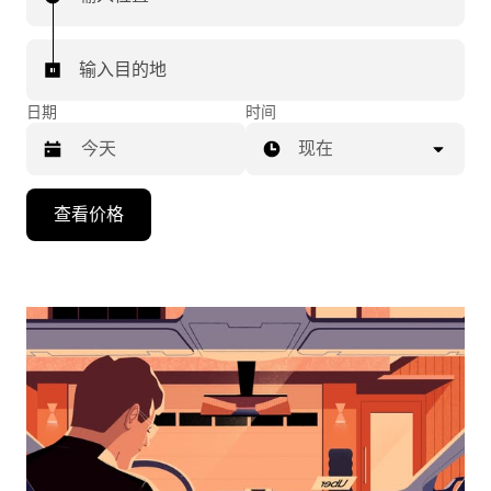
输入目的地
日期
时间
现在
按
查看价格
向
下
箭
头
键
可
浏
览
日
历