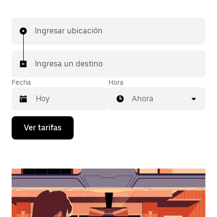
Ingresar ubicación
Ingresa un destino
Fecha
Hora
Ahora
Presiona
Ver tarifas
la
flecha
hacia
abajo
para
interactuar
con
el
calendario
y