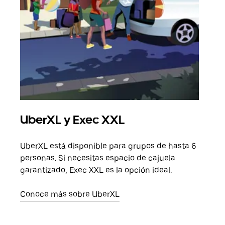
UberXL y Exec XXL
Via
UberXL está disponible para grupos de hasta 6
Cuan
personas. Si necesitas espacio de cajuela
viaj
garantizado, Exec XXL es la opción ideal.
prop
Conoce más sobre UberXL
Obté