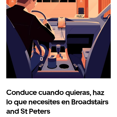
selecciona
una
fecha.
Presiona
la
tecla Esc
para
cerrar
el
calendario.
Conduce cuando quieras, haz
lo que necesites en Broadstairs
and St Peters