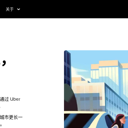
关于
a，
过 Uber
。
大城市更长一
。