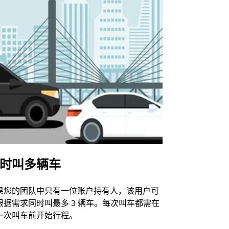
时叫多辆车
Uber Shu
果您的团队中只有一位账户持有人，该用户可
我们的班车
根据需求同时叫最多 3 辆车。每次叫车都需在
动场馆。
一次叫车前开始行程。
查看接驳车