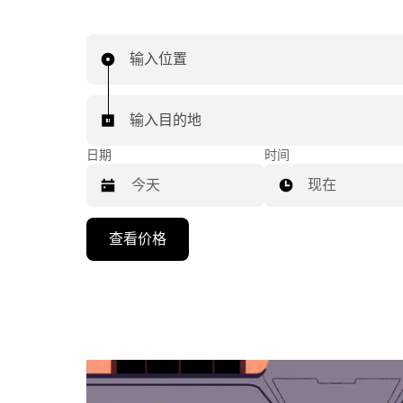
输入位置
输入目的地
日期
时间
现在
按
查看价格
向
下
箭
头
键
可
浏