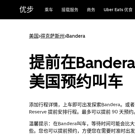
跳
优步
乘车
接载服务
商务
Uber Eats 优食
至
主
要
内
美国
>
得克萨斯州
>
Bandera
容
提前在Bander
美国预约叫车
添加行程详情，上车即可出发探索Bandera。或者通
Reserve 提前安排行程。最多可以提前 90 天预约
温馨提示：
在Bandera叫车，等待时间可能会比
些。您也可以提前预约，方便您在需要时准时出发