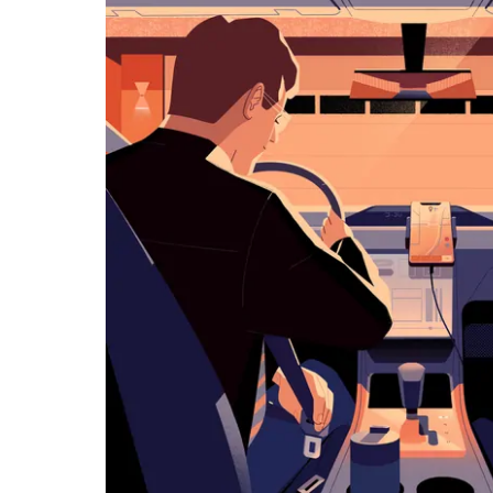
览
日
历
并
选
择
日
期。
按
退
出
键
可
关
闭
日
历。