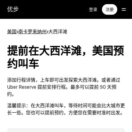
跳
优步
登录
注册
至
主
要
美国
>
南卡罗来纳州
>
大西洋滩
内
容
提前在大西洋滩，美国预
约叫车
添加行程详情，上车即可出发探索大西洋滩。或者通过
Uber Reserve 提前安排行程。最多可以提前 90 天预
约。
温馨提示：
在大西洋滩叫车，等待时间可能会比大城市更
长一些。您也可以提前预约，方便您在需要时准时出发。