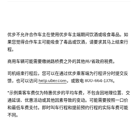
优步不允许合作车主在使用优步车主端期间饮酒或吸食毒品。如
果您觉得合作车主可能吸食了毒品或饮酒，请要求其马上结束行
程。
商用车辆可能需要缴纳路桥费之外的其他州/省政府税费。
司机结束行程后，您可以在通过优步乘客端为行程评分时提交反
馈，也可以访问
help.uber.com
，或致电 800-664-1378。
*示例乘客车费仅为特惠优步的平均车费，不包含因地理位置、交
通延误、优惠活动或其他因素导致的变动。可能需要按照一口价
和最低车费支付。即时叫车行程和提前预约行程的实际车费可能
不同。