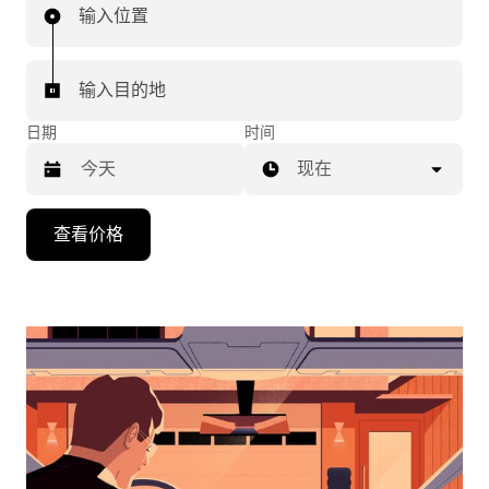
输入位置
输入目的地
日期
时间
现在
按
查看价格
向
下
箭
头
键
可
浏
览
日