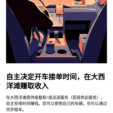
历
并
选
择
日
期。
按
退
出
键
可
关
闭
自主决定开车接单时间，在大西
日
洋滩赚取收入
历。
在大西洋滩提供接载和/或派送服务（若提供此服务），
自主安排时间赚钱。您可以使用自己的车辆，也可以通过
优步租车。