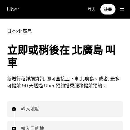
跳
Uber
登入
註冊
到
主
要
日本
>
北廣島
內
容
立即或稍後在 北廣島 叫
車
新增行程詳細資訊, 即可直接上下車 北廣島。或者, 最多
可提前 90 天透過 Uber 預約搭乘服務提前預約。
輸入地點
輸入目的地