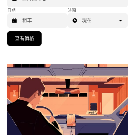
日期
時間
現在
按
查看價格
向
下
箭
頭
鍵
即
可
使
用
行
事
曆
並