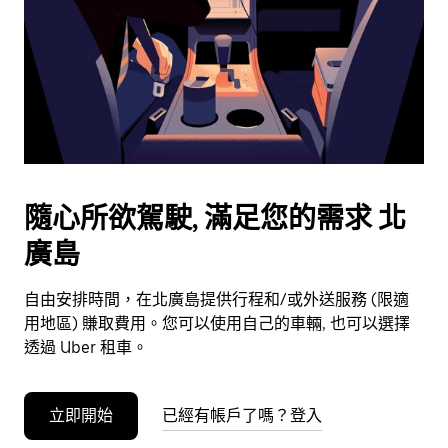
選
擇
日
期。
按
離
開
按
鈕
隨心所欲駕駛, 滿足您的需求 北
即
廣島
可
關
閉
自由安排時間，在北廣島提供行程和/或外送服務 (限適
行
用地區) 賺取費用。您可以使用自己的車輛, 也可以選擇
事
透過 Uber 租車。
曆。
立即開始
已經有帳戶了嗎？登入