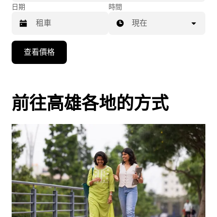
日期
時間
現在
按
查看價格
向
下
箭
頭
前往高雄各地的方式
鍵
即
可
使
用
行
事
曆
並
選