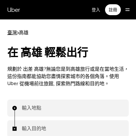
跳
Uber
登入
註冊
到
主
要
臺灣
>
高雄
內
容
在 高雄 輕鬆出行
規劃於 出差 高雄?無論您是到高雄旅行或是在當地生活，
這份指南都能協助您盡情探索城市的各個角落。使用
Uber 從機場前往旅館, 探索熱門路線和目的地。
輸入地點
輸入目的地