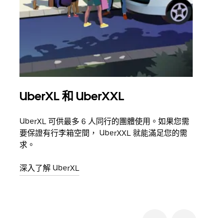
UberXL 和 UberXXL
多
UberXL 可供最多 6 人同行的團體使用。如果您需
當你
要保證有行李箱空間， UberXXL 就能滿足您的需
都可
求。
深入
深入了解 UberXL