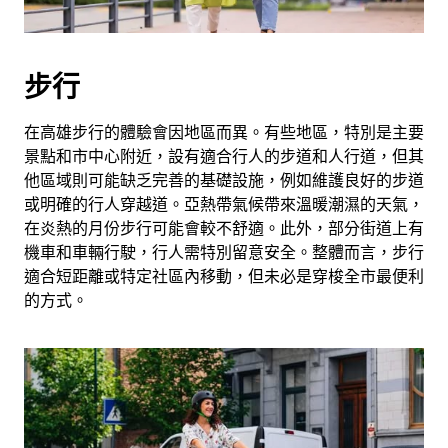
擇
日
期。
步行
按
離
在高雄步行的體驗會因地區而異。有些地區，特別是主要
開
景點和市中心附近，設有適合行人的步道和人行道，但其
按
他區域則可能缺乏完善的基礎設施，例如維護良好的步道
鈕
或明確的行人穿越道。亞熱帶氣候帶來溫暖潮濕的天氣，
即
在炎熱的月份步行可能會較不舒適。此外，部分街道上有
可
機車和車輛行駛，行人需特別留意安全。整體而言，步行
關
適合短距離或特定社區內移動，但未必是穿梭全市最便利
閉
的方式。
行
事
曆。