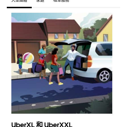
大型團體
家庭
租車服務
UberXL 和 UberXXL
多