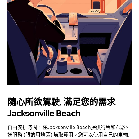
用
行
事
曆
並
選
擇
日
期。
按
離
開
按
鈕
隨心所欲駕駛, 滿足您的需求
即
Jacksonville Beach
可
關
閉
自由安排時間，在Jacksonville Beach提供行程和/或外
行
送服務 (限適用地區) 賺取費用。您可以使用自己的車輛,