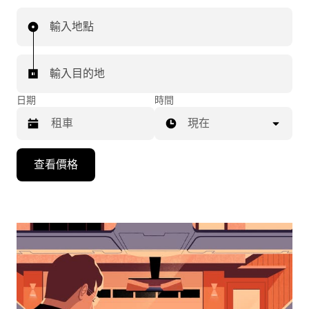
輸入地點
輸入目的地
日期
時間
現在
按
查看價格
向
下
箭
頭
鍵
即
可
使