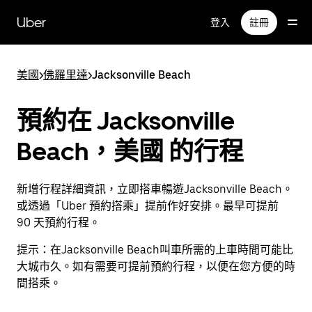
跳
Uber
登入
註冊
到
主
要
美國
>
佛羅里達
>
Jacksonville Beach
內
容
預約在 Jacksonville
Beach，美國 的行程
新增行程詳細資訊，立即搭車暢遊Jacksonville Beach。
或透過「Uber 預約搭乘」提前作好安排。最早可提前
90 天預約行程。
提示：
在Jacksonville Beach叫車所需的上車時間可能比
大城市久。如有需要可提前預約行程，以便在您方便的時
間搭乘。