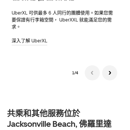
UberXL 可供最多 6 人同行的團體使用。如果您需
當你
要保證有行李箱空間， UberXXL 就能滿足您的需
都可
求。
深入
深入了解 UberXL
1/4
共乘和其他服務位於
Jacksonville Beach, 佛羅里達