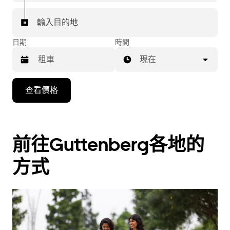
輸入目的地
日期
時間
現在
按
查看價格
向
下
箭
頭
前往Guttenberg各地的
鍵
方式
即
可
使
用
行
事