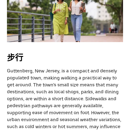
曆
並
選
擇
日
期。
按
離
步行
開
按
Guttenberg, New Jersey, is a compact and densely
鈕
populated town, making walking a practical way to
即
get around. The town’s small size means that many
可
destinations, such as local shops, parks, and dining
關
options, are within a short distance. Sidewalks and
閉
pedestrian pathways are generally available,
行
supporting ease of movement on foot. However, the
事
urban environment and seasonal weather variations,
曆。
such as cold winters or hot summers, may influence