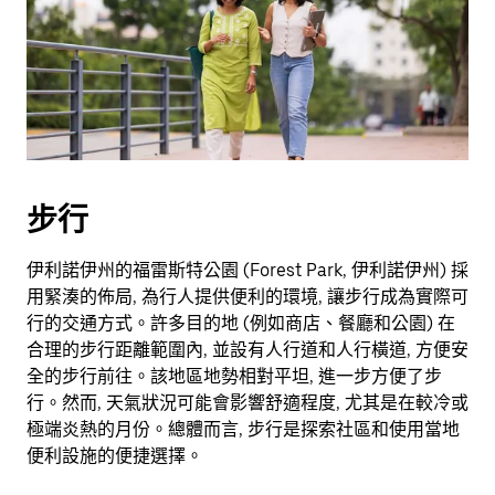
曆
並
選
擇
日
期。
按
離
步行
開
按
伊利諾伊州的福雷斯特公園 (Forest Park, 伊利諾伊州) 採
鈕
用緊湊的佈局, 為行人提供便利的環境, 讓步行成為實際可
即
行的交通方式。許多目的地 (例如商店、餐廳和公園) 在
可
合理的步行距離範圍內, 並設有人行道和人行橫道, 方便安
關
全的步行前往。該地區地勢相對平坦, 進一步方便了步
閉
行。然而, 天氣狀況可能會影響舒適程度, 尤其是在較冷或
行
極端炎熱的月份。總體而言, 步行是探索社區和使用當地
事
便利設施的便捷選擇。
曆。