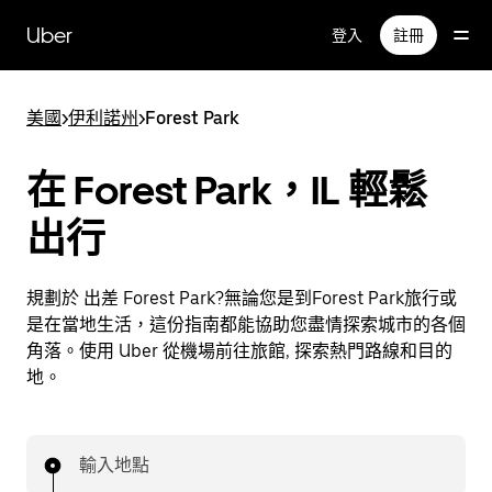
跳
Uber
登入
註冊
到
主
要
美國
>
伊利諾州
>
Forest Park
內
容
在 Forest Park，IL 輕鬆
出行
規劃於 出差 Forest Park?無論您是到Forest Park旅行或
是在當地生活，這份指南都能協助您盡情探索城市的各個
角落。使用 Uber 從機場前往旅館, 探索熱門路線和目的
地。
輸入地點