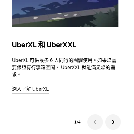
UberXL 和 UberXXL
多
UberXL 可供最多 6 人同行的團體使用。如果您需
當你
要保證有行李箱空間， UberXXL 就能滿足您的需
都可
求。
深入
深入了解 UberXL
1/4