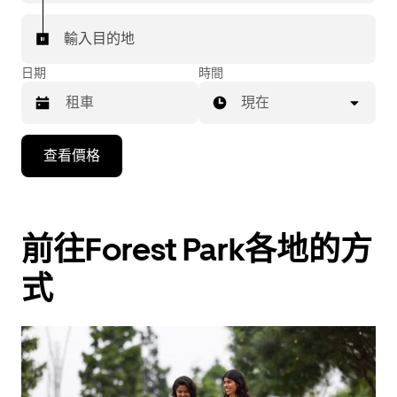
輸入目的地
日期
時間
現在
按
查看價格
向
下
箭
頭
前往Forest Park各地的方
鍵
式
即
可
使
用
行
事