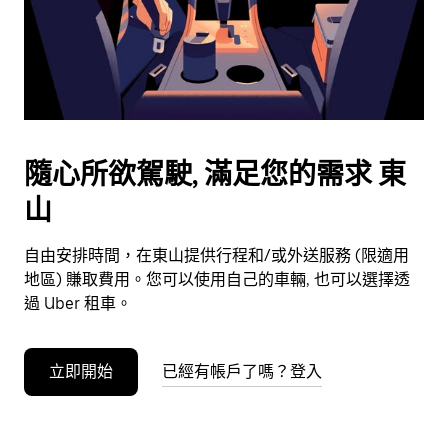
日
期。
按
離
開
按
鈕
隨心所欲駕駛, 滿足您的需求 東
即
山
可
關
閉
自由安排時間，在東山提供行程和/或外送服務 (限適用
行
地區) 賺取費用。您可以使用自己的車輛, 也可以選擇透
事
過 Uber 租車。
曆。
立即開始
已經有帳戶了嗎？登入