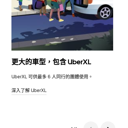
更大的車型，包含 UberXL
多
UberXL 可供最多 6 人同行的團體使用。
當你
都可
深入了解 UberXL
深入