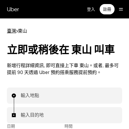
跳
Uber
登入
註冊
到
主
要
臺灣
>
東山
內
容
立即或稍後在 東山 叫車
新增行程詳細資訊, 即可直接上下車 東山。或者, 最多可
提前 90 天透過 Uber 預約搭乘服務提前預約。
輸入地點
輸入目的地
日期
時間