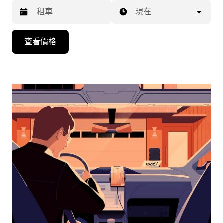
現在
按
查看價格
向
下
箭
頭
鍵
即
可
使
用
行
事
曆
並
選
擇