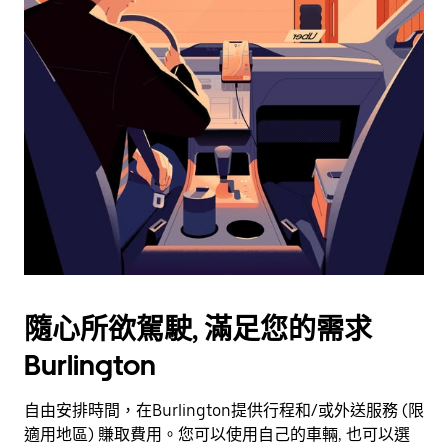
用
行
事
曆
並
選
擇
日
期。
按
離
開
按
鈕
隨心所欲駕駛, 滿足您的需求
即
Burlington
可
關
閉
自由安排時間，在Burlington提供行程和/或外送服務 (限
行
適用地區) 賺取費用。您可以使用自己的車輛, 也可以選