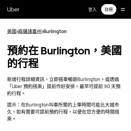
跳
Uber
登入
註冊
到
主
要
美國
>
麻薩諸塞州
>
Burlington
內
容
預約在 Burlington，美國
的行程
新增行程詳細資訊，立即搭車暢遊Burlington。或透過
「Uber 預約搭乘」提前作好安排。最早可提前 90 天預
約行程。
提示：
在Burlington叫車所需的上車時間可能比大城市
久。如有需要可提前預約行程，以便在您方便的時間搭
乘。