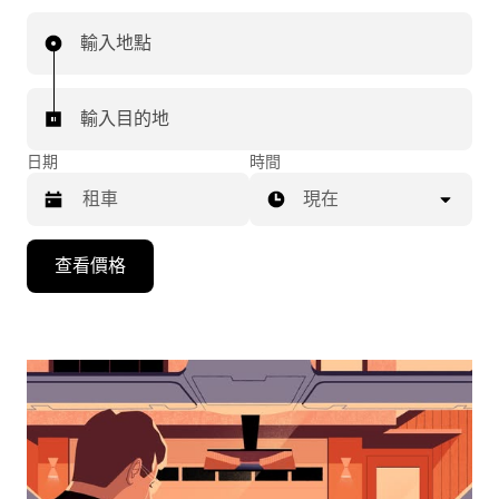
輸入地點
輸入目的地
日期
時間
現在
按
查看價格
向
下
箭
頭
鍵
即
可
使