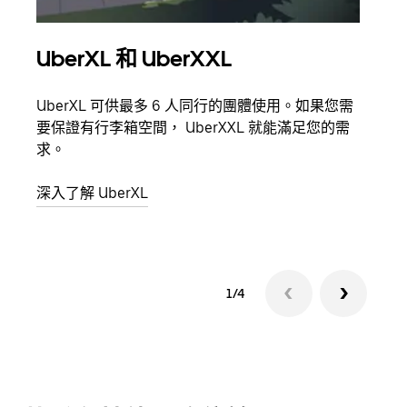
UberXL 和 UberXXL
多
UberXL 可供最多 6 人同行的團體使用。如果您需
當你
要保證有行李箱空間， UberXXL 就能滿足您的需
都可
求。
深入
深入了解 UberXL
1/4