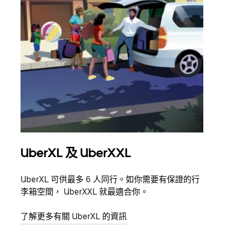
UberXL 及 UberXXL
多
UberXL 可供最多 6 人同行。如你需要有保證的行
當你
李箱空間， UberXXL 就最適合你。
員都
了解更多有關 UberXL 的資訊
了解