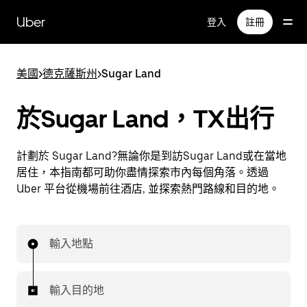
跳
Uber
登入
註冊
至
主
要
美國
>
德克薩斯州
>
Sugar Land
內
容
於Sugar Land，TX出行
計劃於 Sugar Land?無論你是到訪Sugar Land或在當地
居住，本指南都可助你盡情探索市內每個角落。透過
Uber 平台從機場前往酒店, 並探索熱門路線和目的地。
輸入地點
輸入目的地