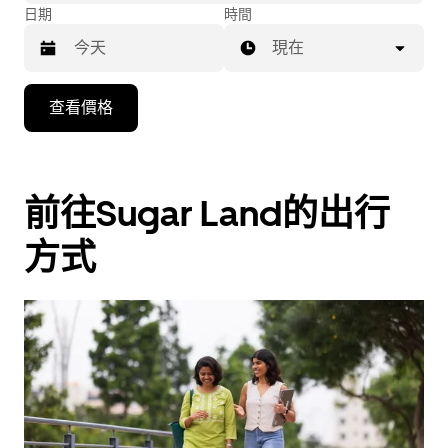
日期
時間
現在
按
查看價格
下
向
下
箭
前往Sugar Land的出行
咀
方式
鍵，
即
可
使
用
日
曆
和
選