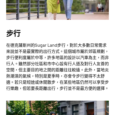
擇
日
期。
按
下
步行
Esc
按
鈕
在德克薩斯州的Sugar Land步行，對於大多數日常需求
即
來說並不是最實際的出行方式。這個城市屬於郊區規劃，
可
步行便利度屬於中等，許多地區的設計以汽車為主，而非
關
行人。雖然部分社區和市中心設有行人道及對行人友善的
閉
空間，但主要目的地之間的距離往往較遠。此外，當地炎
日
熱潮濕的氣候，特別是夏季時，亦會令步行變得不太舒
曆。
適。若只是短途或休閒散步，在某些地區仍然可以享受步
行樂趣，但若要長距離出行，步行並不是最方便的選擇。