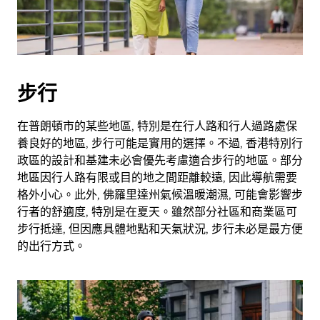
擇
日
期。
按
下
步行
Esc
按
鈕
在普朗頓市的某些地區, 特別是在行人路和行人過路處保
即
養良好的地區, 步行可能是實用的選擇。不過, 香港特別行
可
政區的設計和基建未必會優先考慮適合步行的地區。部分
關
地區因行人路有限或目的地之間距離較遠, 因此導航需要
閉
格外小心。此外, 佛羅里達州氣候溫暖潮濕, 可能會影響步
日
行者的舒適度, 特別是在夏天。雖然部分社區和商業區可
曆。
步行抵達, 但因應具體地點和天氣狀況, 步行未必是最方便
的出行方式。