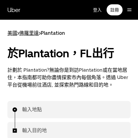
跳
Uber
登入
註冊
至
主
要
美國
>
佛羅里達
>
Plantation
內
容
於Plantation，FL出行
計劃於 Plantation?無論你是到訪Plantation或在當地居
住，本指南都可助你盡情探索市內每個角落。透過 Uber
平台從機場前往酒店, 並探索熱門路線和目的地。
輸入地點
輸入目的地