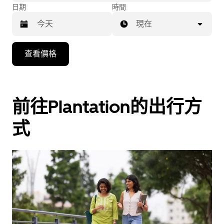
日期
時間
現在
按
查看價格
下
向
下
箭
前往Plantation的出行方
咀
式
鍵，
即
可
使
用
日
曆
和
選