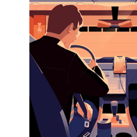
用
日
曆
和
選
擇
日
期。
按
下
Esc
按
鈕
即
可
關
閉
日
曆。