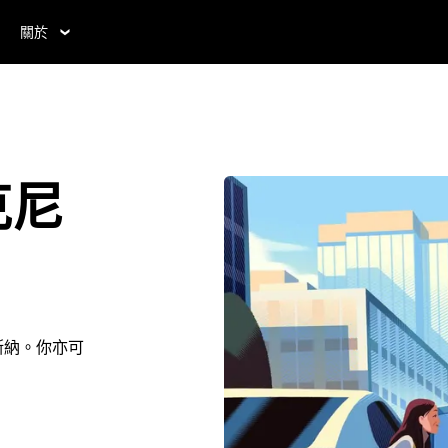
關於
克尼
斯納。你亦可