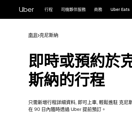
跳
Uber
行程
司機夥伴服務
商務
Uber Eats
至
主
要
內
南非
>
克尼斯納
容
即時或預約於
斯納的行程
只需新增行程詳細資料, 即可上車, 輕鬆進駐 克尼
在 90 日內隨時透過 Uber 提前預訂。