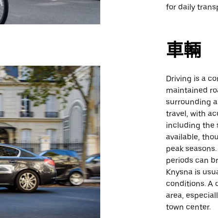
for daily trans
車輛
Driving is a c
maintained ro
surrounding ar
travel, with a
including the 
available, tho
peak seasons. 
periods can b
Knysna is usua
conditions. A 
area, especial
town center.