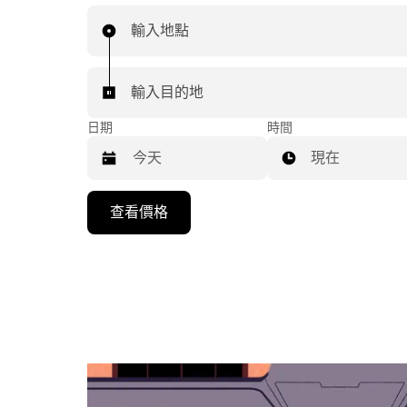
輸入地點
輸入目的地
日期
時間
現在
按
查看價格
下
向
下
箭
咀
鍵，
即
可
使