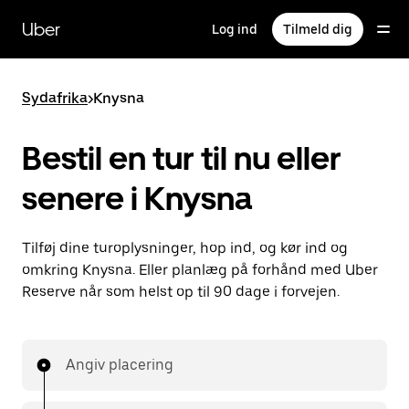
Gå
til
Uber
Log ind
Tilmeld dig
hovedindhold
Sydafrika
>
Knysna
Bestil en tur til nu eller
senere i Knysna
Tilføj dine turoplysninger, hop ind, og kør ind og
omkring Knysna. Eller planlæg på forhånd med Uber
Reserve når som helst op til 90 dage i forvejen.
Angiv placering