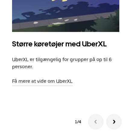
Større køretøjer med UberXL
Gr
UberXL er tilgængelig for grupper på op til 6
Når d
personer.
din 
egen
Få mere at vide om UberXL
Få m
1/4