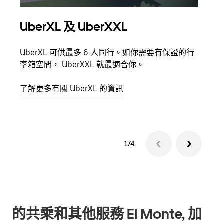
UberXL 及 UberXXL
多
UberXL 可供最多 6 人同行。如你需要有保證的行
當你
李箱空間， UberXXL 就最適合你。
員都
了解更多有關 UberXL 的資訊
了解
1/4
的共乘和其他服務 El Monte, 加