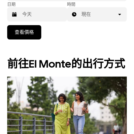
日期
時間
現在
按
查看價格
下
向
下
箭
前往El Monte的出行方式
咀
鍵，
即
可
使
用
日
曆
和
選