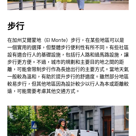
擇
日
期。
步行
按
下
Esc
在加州艾爾蒙地（El Monte）步行，在某些地區可以是
按
一個實用的選擇，但整體步行便利性有所不同。有些社區
鈕
設有適合行人的基礎設施，包括行人路和過馬路設施，讓
即
步行更方便。不過，城市的規劃和主要目的地之間的距
可
離，可能會限制步行作為長途出行的主要方式。當地天氣
關
一般較為溫和，有助於提升步行的舒適度。雖然部分地區
閉
較易步行，但其他地區因為設計較少以行人為本或距離較
日
遠，可能需要考慮其他交通方式。
曆。