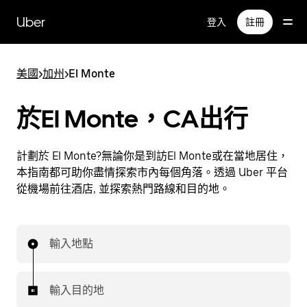
跳
Uber
登入
註冊
至
主
要
美國
>
加州
>
El Monte
內
容
於El Monte，CA出行
計劃於 El Monte?無論你是到訪El Monte或在當地居住，
本指南都可助你盡情探索市內每個角落。透過 Uber 平台
從機場前往酒店, 並探索熱門路線和目的地。
輸入地點
輸入目的地