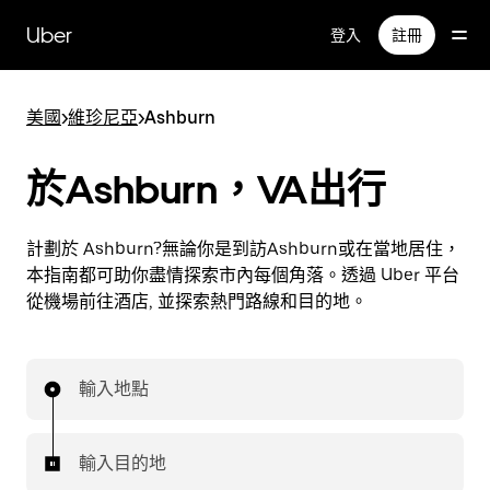
跳
Uber
登入
註冊
至
主
要
美國
>
維珍尼亞
>
Ashburn
內
容
於Ashburn，VA出行
計劃於 Ashburn?無論你是到訪Ashburn或在當地居住，
本指南都可助你盡情探索市內每個角落。透過 Uber 平台
從機場前往酒店, 並探索熱門路線和目的地。
輸入地點
輸入目的地