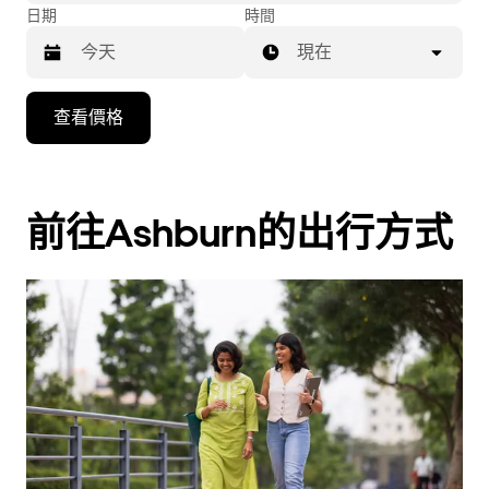
日期
時間
現在
按
查看價格
下
向
下
箭
前往Ashburn的出行方式
咀
鍵，
即
可
使
用
日
曆
和
選