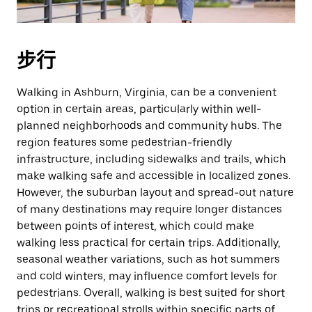
擇
日
期。
步行
按
下
Esc
Walking in Ashburn, Virginia, can be a convenient
按
option in certain areas, particularly within well-
鈕
planned neighborhoods and community hubs. The
即
region features some pedestrian-friendly
可
infrastructure, including sidewalks and trails, which
關
make walking safe and accessible in localized zones.
閉
However, the suburban layout and spread-out nature
日
of many destinations may require longer distances
曆。
between points of interest, which could make
walking less practical for certain trips. Additionally,
seasonal weather variations, such as hot summers
and cold winters, may influence comfort levels for
pedestrians. Overall, walking is best suited for short
trips or recreational strolls within specific parts of