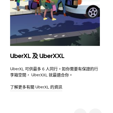
UberXL 及 UberXXL
多
UberXL 可供最多 6 人同行。如你需要有保證的行
當你
李箱空間， UberXXL 就最適合你。
員都
了解更多有關 UberXL 的資訊
了解